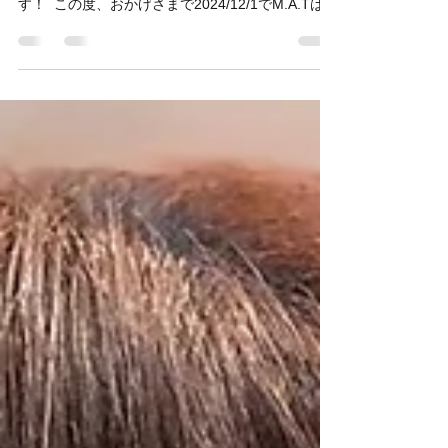
[Hair&Cafe M.A.T ⑨周年] ⁡ ー ご挨拶ー ⁡ 日頃より
当店をご利用いただき、誠にありがとうございま
す！ ⁡ この度、おかげさまで2024/12/1でM.A.Tは開
店して9周年を迎えることができました！🎉 ⁡...