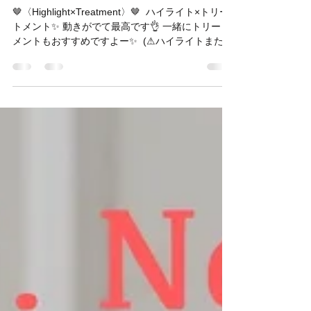
🤎〈Highlight×Treatment〉🤎 ⁡ ハイライト×トリー
トメント✨ 動きがでて最高です👌 一緒にトリート
メントもおすすめですよー✨ ⁡ (⚠︎ハイライトまたは
特殊なカラーはお電話のみ受付にさせていただい
てます🙇‍♂️) ⁡ “LET US HELP...