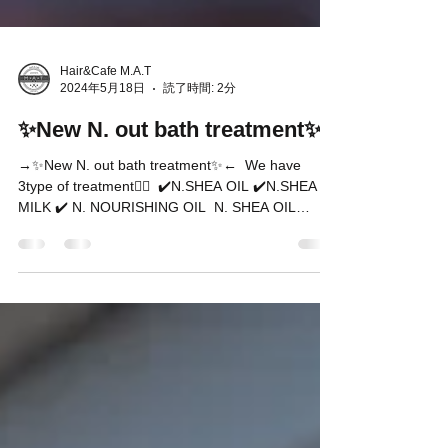
Hair&Cafe M.A.T
2024年5月18日
読了時間: 2分
✨New N. out bath treatment✨
→✨New N. out bath treatment✨← ⁡ We have
3type of treatment🙋‍♀️ ⁡ ✔️N.SHEA OIL ✔️N.SHEA
MILK ✔️ N. NOURISHING OIL ⁡ N. SHEA OIL
150g...