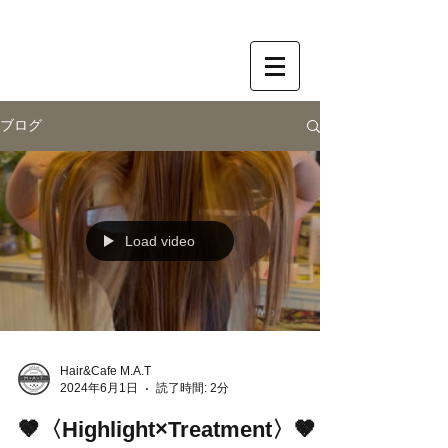
ブログ
Load video
Hair&Cafe M.A.T
2024年6月1日
読了時間: 2分
🤎〈Highlight×Treatment〉🤎