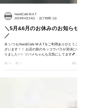
Hair&Cafe M.A.T
2024年4月14日
読了時間: 1分
＼5月&6月のお休みのお知らせ
／
🌼 いつもHair&Cafe M.A.Tをご利用ありがとうご
ざいます！！ お店の前のモッコウバラが見頃にな
りました✨✨ ツバメちゃんも元気にしてます💕 ＼5
月&6月のお休みのお知らせ／ [5月のお休み] 7日
(火) ←6日は祝日の為営業致します 13日(月)14日
(火)...