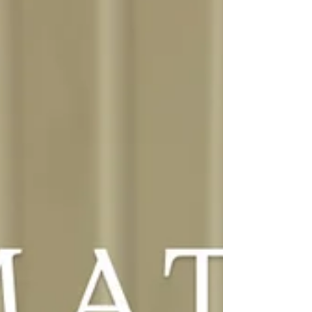
り、 たくさんの方々に育てられた10年だったと思
います。 ⁡ 私達はお互いロンドンで出会い、2015年
にお店をオープンしてから10年間二人三脚で歩ん
で来ました！ この節目を機に心機一転何か新しい
事にチャレンジしていきたいと思ってます！ ⁡ これ
からも皆さまのお役に立てますよう、 日々努力し
て参ります。 ⁡ 一人一人お客様の為にできる