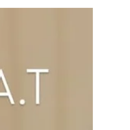
ます✨✨ 1日は月曜日ですが営業致します✌️ ⁡ ↓🎍年
末年始のお休み🎍↓ 12/29日(月)〜1月3日(土)です
🙌 ⁡ ⚠️12月27日、28日、1月4日はお電話、もしく
はご来店のお客様のみのご予約とさせていただき
ます🙇‍♂️ お待ちしております🥹 ⁡ <11月、12月のご予
約状況> 例年11月、12月は年末が近くなり、ご予
約が取りにくくなる時期となります💦週末はすで
にご予約が埋まってしまっている日もでてきてい
ますのでお早目のご予約をおすすめ致します🙇‍♀️💦
申し訳ございません🙇‍♂️ ⁡ *****年末のキャンセル、ご
予約変更について***** ⁡ [キャンセルやご予約のご変
更はなるべくお早めにお願い致します💦] ⁡ キャンセ
ル待ちを頂いている方やご都合がつかずお断りを
させて頂いているお客様もいらっしゃる為、是非
ご協力をお願い致します😣💦 ⁡
*********************************