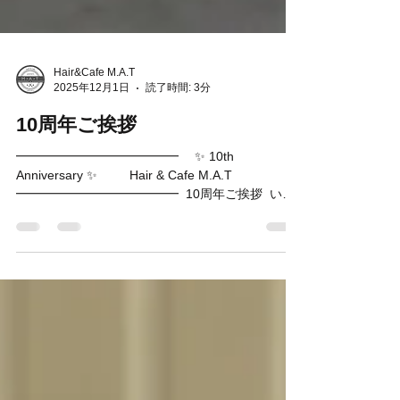
Hair&Cafe M.A.T
2025年12月1日
読了時間: 3分
10周年ご挨拶
━━━━━━━━━━━━━ ✨ 10th
Anniversary ✨ Hair & Cafe M.A.T
━━━━━━━━━━━━━ ⁡ 10周年ご挨拶 ⁡ いつ
もHair&Cafe M.A.Tをご利用いただき、ありがとう
ございます。 ⁡ 2025年も残りわずかとなりました
が、皆さまいかがお過ごしでしょうか。 ⁡ さて、今
年でなんと10回目のご挨拶となりますが、おかげ
さまでM.A.T(マット)は、12月1日に10周年を迎え
ることができました。 ⁡ 支えて下さったお客さま、
関係者さま、 皆様に10年分の感謝を申し上げま
す。 ⁡ 振り返ればコロナ禍という未曽有の事態にも
直面し、 改めて皆様の支えの大切さを痛感した