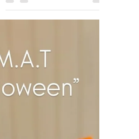
━━━━━━━━━━━━━ ⁡ 10周年ご挨拶 ⁡ いつ
もHair&Cafe M.A.Tをご利用いただき、ありがとう
ございます。 ⁡ 2025年も残りわずかとなりました
が、皆さまいかがお過ごしでしょうか。 ⁡ さて、今
年でなんと10回目のご挨拶となりますが、おかげ
さまでM.A.T(マット)は、12月1日に10周年を迎え
ることができました。 ⁡ 支えて下さったお客さま、
関係者さま、 皆様に10年分の感謝を申し上げま
す。 ⁡ 振り返ればコロナ禍という未曽有の事態にも
直面し、 改めて皆様の支えの大切さを痛感した
り、 たくさんの方々に育てられた10年だったと思
います。 ⁡ 私達はお互いロンドンで出会い、2015年
にお店をオープンしてから10年間二人三脚で歩ん
で来ました！ この節目を機に心機一転何か新しい
事にチャレンジしていきたいと思ってます！ ⁡ これ
からも皆さまのお役に立てますよう、 日々努力し
て参ります。 ⁡ 一人一人お客様の為にできる