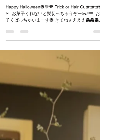
Hair&Cafe M.A.T
2025年10月31日
読了時間: 2分
“trick or treat “👻🎃
Happy Halloween🎃💛🧡 Trick or Hair Cutttttttttt💀
✂︎ ⁡ お菓子くれないと髪切っちゃうぞー✂️‼️‼️‼️ ⁡ お菓
子くばっちゃいまーす🎃 ⁡きてねぇえええ👻👻👻👻
👻👻👻👻 ⁡ ⁡ [Halloween Campaign] We are waiting
“trick or treat “👻🎃 ⁡ ⁡ ⁡ <11月、12月のご予約状況>
例年11月、12月は年末が近くなり、ご予約が取り
にくくなる時期となります💦週末はすでにご予約
が埋まってしまっている日もでてきていますので
お早目のご予約をおすすめ致します🙇‍♀️💦申し訳ご
ざいません🙇‍♂️ ⁡ ⚠️12月27日、28日、1月4日はお電
話、もしくはご来店のお客様のみのご予約とさせ
ていただきます。まだ空きはございますので、お
待ちしております。 ⁡ ※キャンセル待ちも承ってお
ります。 大変お手数ではございますが、ご希望の
お日にちがございましたら、お電話を頂けますと
幸いです ⁡ おまけ __ ________________