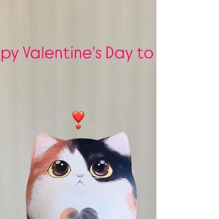
________________________________...