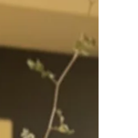
す。 ⁡ 振り返ればコロナ禍という未曽有の事態にも
直面し、 改めて皆様の支えの大切さを痛感した
り、 たくさんの方々に育てられた10年だったと思
います。 ⁡ 私達はお互いロンドンで出会い、2015年
にお店をオープンしてから10年間二人三脚で歩ん
で来ました！ この節目を機に心機一転何か新しい
事にチャレンジしていきたいと思ってます！ ⁡ これ
からも皆さまのお役に立てますよう、 日々努力し
て参ります。 ⁡ 一人一人お客様の為にできる