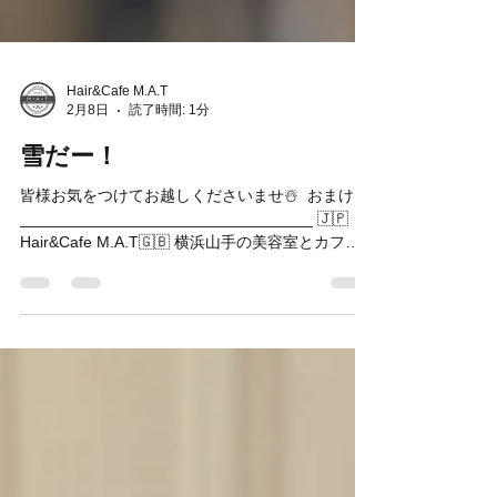
Hair&Cafe M.A.T
2月8日
読了時間: 1分
雪だー！
皆様お気をつけてお越しくださいませ☃️ ⁡ おまけ
_________________________________ 🇯🇵
Hair&Cafe M.A.T🇬🇧 横浜山手の美容室とカフェ
が併設したお店。 ⁡ 📞045-873-6653 🚩横浜市中区
麦田町4-99カーサメディコビル1F 🕘 9:00〜21:00 ⁡
💌 : info@mat-hairandcafe.yokohama 🏠 :
http://www.mat-hairandcafe.yokohama/ 📸 :
https://instagram.com/hairandcafem.a.t
__________________________________ ⁡ #横浜
美容室 #山手駅 #横浜カフェ #横浜元町 #雪