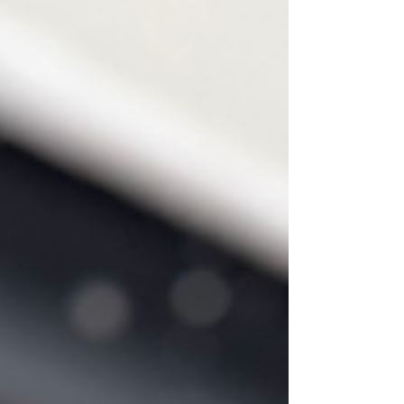
バッグ ¥750 (inc tax) ⁡
**************************************** ⁡ ⁡ 🐾猫の日🐾 世界
中の困ってるにゃんこたちが幸せになりますよう
に✨ にゃんこだけじゃなく、困ってる動物みーん
なが幸せになりますように！✨✨ ⁡ 当店はワンコも
ニャンコもオールウェルカムなお店です🙌 Japan
cat dayyyy😻