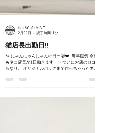
Hair&Cafe M.A.T
2月22日
読了時間: 1分
猫店長出勤日‼︎
🐾 にゃんにゃんにゃんの日ー😻❤️ ⁡ 毎年恒例 今日
もネコ店長が1日働きますー✨ ついにお店のロゴに
もなり、 オリジナルバッグまで作っちゃったネコ
店長！ いつか美容室がトリミングサロンになり カ
フェではちゅーるが出てくるかもしれません🐾 ト
ムくんバッグ、嬉しい事にご好評いただき 追加で
作りました✌️まだ在庫あります👐 ⁡ お弁当が入るサ
イズでランチバッグやちょっとしたお出かけやペ
ットのお散歩バッグにも活躍します〜♪✌️ ⁡ 是非〜🫶
😻 みにゃさまおまちしてます〜🐾
**************************************** M.A.Tオリジナル