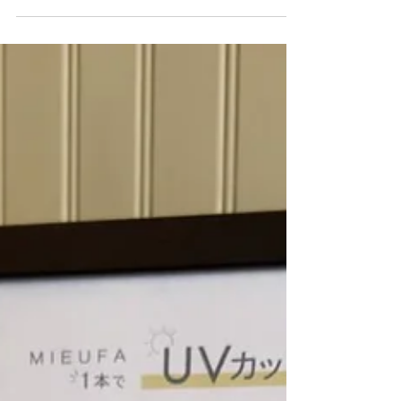
📢【ロング料金についてのお知
らせ】
いつもご来店いただきありがとうございます。 当
店では薬剤を使用するメニューにおいて、 髪の長
さによるロング料金を頂戴しております。 これま
で長さの基準を曖昧にしておりましたが、お客様
により分かりやすくご案内できるよう料金基準を
明確にいたしました。 【対象メニュー】 カラー /
縮毛矯正 / トリートメント ＊リタッチ(根元のみ)の
場合は料金は発生しません また、当日にカットも
含まれる場合は、カット後の長さで設定させてい
ただきます。 【ロング料金】 トップバストから
下 ＋¥1,100 ロング以降10㎝〜 ＋¥2,200〜 今
後もより良い技術とサービスをご提供できるよう
努めてまいります。 ご理解のほどよろしくお願い
いたします。
_________________________________ 🇯🇵
Hair&Cafe M.A.T🇬🇧 横浜山手の美容室とカフェ
が併設したお店。 📞045-873-6653 🚩横浜市中区
麦田町4-99カーサメディコビル1F 🕘 9:00〜21:00