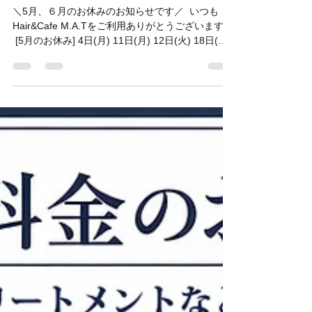
Hair&Cafe M.A.T
4月11日
読了時間: 1分
＼5月、６月のお休みのお知ら
せです／
＼5月、６月のお休みのお知らせです／ ⁡ いつも
Hair&Cafe M.A.Tをご利用ありがとうございます！
⁡ [5月のお休み] 4日(月) 11日(月) 12日(火) 18日(月)
25日(月) ⁡ [6月のお休み] 1日(月) 8日(月) 15日(月)
〜18日(木) 22日(月) 29日(月) ⁡ 5月15日(月) 〜18日
(木)はお休みいただきます🙇‍♂️ ご不便をおかけして
大変申し訳ございません。 ⁡ We closed on… [on
May] We are closed... 4th,11th,12th,18th,25th ⁡ [on
June] 1st,8th,15th to 18th,22nd,29th ⁡ Have a good
day!!✨ ⁡ ＊＊＊＊＊＊＊＊＊＊＊＊＊ ⁡ 今年もモッ
コウバラが 全開フルスロットルでーす✌️✨ ⁡ ＊＊＊
＊＊＊＊＊＊＊＊＊＊ ⁡
_________________________________ 🇯🇵
Hair&Cafe M.A.T🇬🇧 横浜山手の美容室とカフェ
が併設したお店。