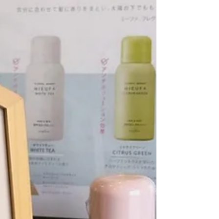
💌 : info@mat-hairandcafe.yoko