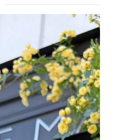
ます！ ５月２９日はお休み頂きます💦 ⁡ [5月のお休
み] 4日(月) 11日(月) 12日(火) 18日(月) 25日(月) 29
日(金) ⁡ [6月のお休み] 1日(月) 8日(月) 15日(月) 〜
18日(木) 22日(月) 29日(月) ⁡ 6月15日(月) 〜18日
(木)はお休みいただきます🙇‍♂️ ご不便をおかけして
大変申し訳ございません。 ⁡ We closed on… [on
May] We are closed...
4th,11th,12th,18th,25th,29th ⁡ [on June]
1st,8th,15th to 18th,22nd,29th ⁡ Have a good day!!
✨ ⁡ ＊＊＊＊＊＊＊＊＊＊＊＊＊ ⁡ 皆様素敵なGWを
お過ごしください✨✨ ⁡
_________________________________ 🇯🇵
Hair&Cafe M.A.T🇬🇧 横浜山手の美容室とカフェ
が併設したお店。 ⁡ 📞045-873-6653