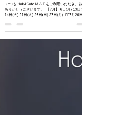
／
⁡ いつも Hair&Cafe M.A.T をご利用いただき、 誠に
ありがとうございます。 ⁡ 【7月】 6日(月) 13日(月)
14日(火) 21日(火) 26日(日) 27日(月) ⁡ 🙇‍♂️7月26日
（日）は臨時休業とさせていただきます。 ご不便
をおかけいたしますが、何卒よろしくお願い致し
ます。 ⁡ 【8月】 3日(月) 4日(火) 10日(月) 17日(月)
18日(火) 24日(月) 31日(月) ⁡ 📢 New Arrival ⁡ N.
POLISH OIL Citrus Jasmine 🍋🤍 ⁡ シトラスの爽や
かさとジャスミンの上品さが重なった、 心地よく
やさしい香りの新しいポリッシュオイルが入荷し
ました。 ⁡ ご来店の際はぜひ香りもお試しください
✨ ⁡ ⸻ ⁡ Days Off ⁡ July 6, 13, 14, 21, 26,27 ⁡
August 3, 4,10, 17, 18, 24, 31 ⁡ ✨ New Arrival N.
Polish Oil – Citrus Jasmine ⁡ We look forw