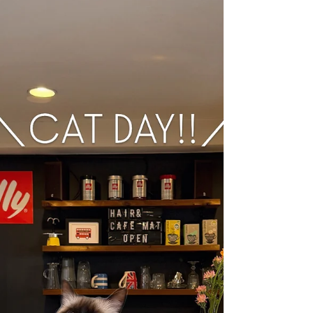
⁡ いつもHair&Cafe M.A.Tをご利用ありがとうござ
います！ ⁡ [3月のお休み] 2日(月) 9日(月) 10日(火)
16日(月) 23日(月) 29日(日)30日(月) ⁡ [4月のお休み]
6日(月)7(火) 13日(月) 20日(月)21日(火) 27日(月) ⁡ ⁡
3月29日は日曜日ですがお休みいただきます ご不
便をおかけして大変申し訳ございません。 ⁡ ⁡ ＊＊＊
＊＊＊＊＊＊＊＊＊＊ 4月より一部メニューのロン
グ料金の規定に明確な基準を設けさせていただき
ます ⁡ 詳細はまた後日お知らせ致します。 ⁡ 施術の
際の実際にかかるお時間などを考慮させていただ
き設定をさせていただきます。 ⁡ 何卒ご理解ご了承
頂けますと幸いでございます ⁡ ＊＊＊＊＊＊＊＊＊
＊＊＊＊ ⁡ 花粉＆UV対策におすすめ 「ミーファ フ
レグランスUVスプレー」 ⁡ アンチポリューション
成分配合。 花粉やウイルス、PM2.5やタバコの煙
など あらゆる大気汚染物質から髪と肌を保護しま
す ⁡ 香りのバリエーションも豊富なので男性にもお
すすめ