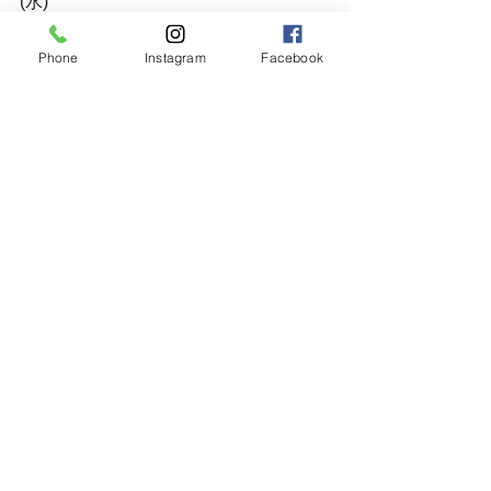
(水)﻿
営業時間：10:00～18:00﻿
Phone
Instagram
Facebook
カフェ：テイクアウトのみの営業﻿
※予約状況により早めに閉店する場合
がございます。﻿
※既にご予約いただいている方はその
まま対応させて頂きます。﻿
📞
: 045-873-6653﻿
🏠
: 横浜市中区麦田町4-99カーサメディ
コビル1階﻿
HP :
http://www.mat-
hairandcafe.yokohama/﻿
💌
: info@mat-hairandcafe.yokohama﻿
_______________________________