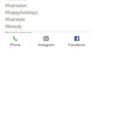
#hairsalon
#happyholidays
#hairstyle
#beauty
#anniversary
#haircut
Phone
Instagram
Facebook
#hairandcafemat
#cafe
#japanhair
#london
#british
#thankyou
#ありがとうございます