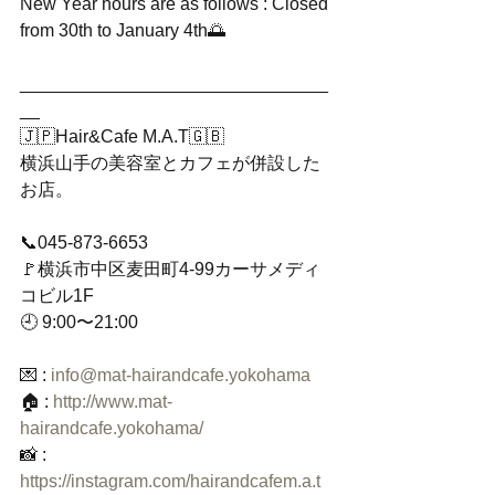
New Year hours are as follows : Closed 
from 30th to January 4th🌅
_______________________________
__
🇯🇵Hair&Cafe M.A.T🇬🇧
横浜山手の美容室とカフェが併設した
お店。
📞045-873-6653
🚩横浜市中区麦田町4-99カーサメディ
コビル1F
🕘 9:00〜21:00
💌 : 
info@mat-hairandcafe.yokohama
🏠 : 
http://www.mat-
hairandcafe.yokohama/
📸 : 
https://instagram.com/hairandcafem.a.t