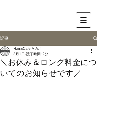
記事
Hair&Cafe M.A.T
3月1日
読了時間: 2分
＼お休み＆ロング料金につ
いてのお知らせです／