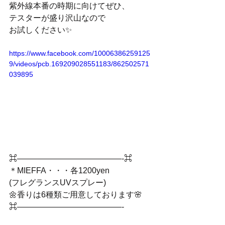
紫外線本番の時期に向けてぜひ、
テスターが盛り沢山なので
お試しください✨
https://www.facebook.com/10006386259125
9/videos/pcb.169209028551183/862502571
039895
⌘—————————————-⌘﻿
＊MIEFFA・・・各1200yen﻿
(フレグランスUVスプレー)﻿
🌼香りは6種類ご用意しております🌸﻿
⌘—————————————-﻿