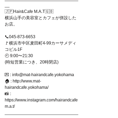
__﻿
🇯🇵Hair&Cafe M.A.T🇬🇧﻿
横浜山手の美容室とカフェが併設した
お店。﻿
📞045-873-6653﻿
🚩横浜市中区麦田町4-99カーサメディ
コビル1F﻿
🕘 9:00〜21:30﻿
(時短営業につき、20時閉店)﻿
💌 : info@mat-hairandcafe.yokohama﻿
🏠 : http://www.mat-
hairandcafe.yokohama/﻿
📸 : 
https://www.instagram.com/hairandcafe
m.a.t/﻿
_______________________________