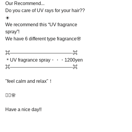
Our Recommend...﻿
Do you care of UV rays for your hair??
☀️﻿
We recommend this “UV fragrance 
spray”!﻿
We have 6 different type fragrance🌸﻿
⌘—————————————-⌘﻿
＊UV fragrance spray・・・1200yen ﻿
⌘—————————————-⌘﻿
"feel calm and relax"！﻿
💆‍♀️🌸﻿
Have a nice day!!﻿
_______________________________