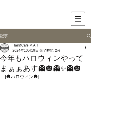
記事
Hair&Cafe M.A.T
2024年10月19日
読了時間: 2分
今年もハロウィンやって
まぁぁあす👻🎃👻✨👻🎃
[🎃ハロウィン🎃]