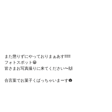
また懲りずにやっておりまぁあす‼️‼️‼️
フォトスポット😁
皆さまお写真撮りに来てください〜🙌
合言葉でお菓子くばっちゃいまーす🎃