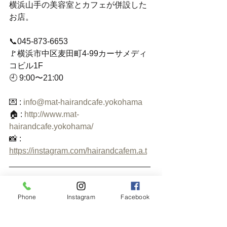
横浜山手の美容室とカフェが併設した
お店。
📞045-873-6653
🚩横浜市中区麦田町4-99カーサメディ
コビル1F
🕘 9:00〜21:00
💌 : 
info@mat-hairandcafe.yokohama
🏠 : 
http://www.mat-
hairandcafe.yokohama/
📸 : 
https://instagram.com/hairandcafem.a.t
_______________________________
___
Phone
Instagram
Facebook
#横浜美容室
#横浜
#山手
#本牧通り
#
麦田町
#元町
#海外風
#カフェ
#ヘアサ