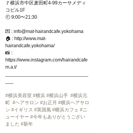
🚩横浜市中区麦田町4-99カーサメディ
コビル1F
🕘 9:00〜21:30
💌 : info@mat-hairandcafe.yokohama
🏠 : http://www.mat-
hairandcafe.yokohama/
📸 : 
https://www.instagram.com/hairandcafe
m.a.t/
_______________________________
___
#横浜美容室
#横浜
#横浜山手
#横浜元
町
#ヘアサロン
#お正月
#横浜ヘアサロ
ン
#イギリス
#英国風
#横浜カフェ
#ニ
ューイヤー
#今年もありがとうござい
ました
#新年