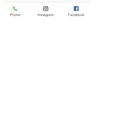
#yokohama
#hairsalon
#newyear
#newyear2022
#happynewyear
Phone
Instagram
Facebook
#japannewyear
#british
#hairandcafemat
#japanphoto
#japanesephoto
#yokohamahairsalon
#goodtime
#oshogatsu
#instagood
#instaphoto
#instalike
すべて表示
最新記事