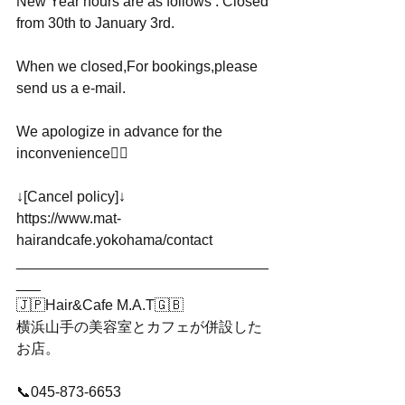
New Year hours are as follows : Closed 
from 30th to January 3rd.
When we closed,For bookings,please 
send us a e-mail.
We apologize in advance for the 
inconvenience🙇‍♂️ 
↓[Cancel policy]↓
https://www.mat-
hairandcafe.yokohama/contact
_______________________________
___
🇯🇵Hair&Cafe M.A.T🇬🇧
横浜山手の美容室とカフェが併設した
お店。
📞045-873-6653