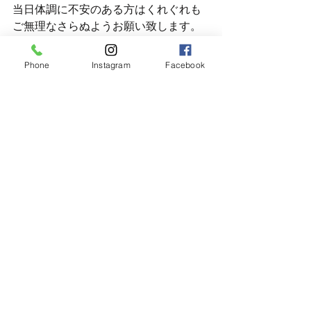
当日体調に不安のある方はくれぐれも
ご無理なさらぬようお願い致します。
ご予約の変更やキャンセルも全く問題
ございませんので、遠慮なくご連絡い
Phone
Instagram
Facebook
ただければと思います。
何卒、皆様のご理解とご協力を承りま
すようお願い申し上げます。 
-------------------------------
穏やかな日常を取り戻すべく、今出来
ることを一つ一つ実行していきたいと
思います。