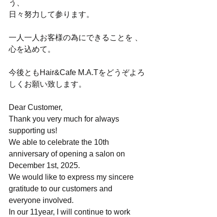
う、
日々努力して参ります。
一人一人お客様の為にできることを 、
心を込めて。
今後ともHair&Cafe M.A.Tをどうぞよろ
しくお願い致します。
Dear Customer,
Thank you very much for always 
supporting us!
We able to celebrate the 10th 
anniversary of opening a salon on 
December 1st, 2025.
We would like to express my sincere 
gratitude to our customers and 
everyone involved.
In our 11year, I will continue to work 