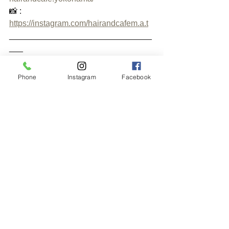
📸 : 
https://instagram.com/hairandcafem.a.t
_______________________________
___
Phone
Instagram
Facebook
#横浜美容室
#山手駅
#本牧通り
#横浜元町
#横浜山手
#外国人風
#ロント
゙ン 
#ヘアサロン
#キャンヘ
゚ーン 
#10周年
#感謝祭
#ヘアスタイル