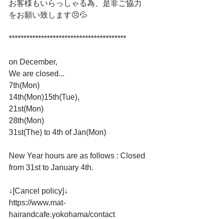
お客様もいらっしゃる為、是非ご協力
をお願い致します😣💦﻿
****************************************﻿
on December,﻿
We are closed...﻿
7th(Mon)﻿
14th(Mon)15th(Tue),﻿
21st(Mon)﻿
28th(Mon)﻿
31st(The) to 4th of Jan(Mon)﻿
New Year hours are as follows : Closed 
from 31st to January 4th.﻿
↓[Cancel policy]↓﻿
https://www.mat-
hairandcafe.yokohama/contact﻿