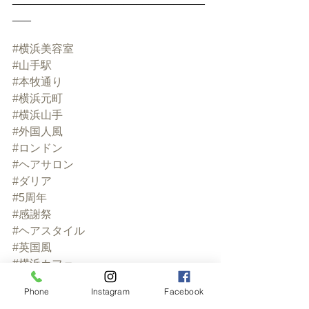
___﻿
#横浜美容室
#山手駅
#本牧通り
#横浜元町
#横浜山手
#外国人風
#ロンドン
#ヘアサロン
#ダリア
#5周年
#感謝祭
#ヘアスタイル
#英国風
#横浜カフェ
#フラワーアレンジメント
Phone
Instagram
Facebook
#yokohama