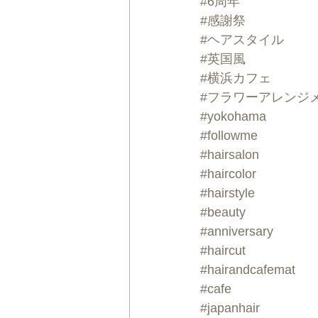
#6周年
#感謝祭
#ヘアスタイル
#英国風
#横浜カフェ
#フラワーアレンジ
#yokohama
#followme
#hairsalon
#haircolor
#hairstyle
#beauty
#anniversary
#haircut
#hairandcafemat
#cafe
#japanhair