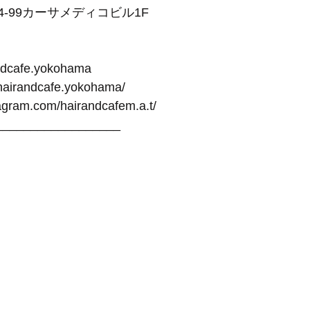
4-99カーサメディコビル1F
andcafe.yokohama
-hairandcafe.yokohama/
tagram.com/hairandcafem.a.t/
__________________