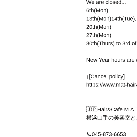
We are closed...
6th(Mon)
13th(Mon)14th(Tue),
20th(Mon)
27th(Mon)
30th(Thurs) to 3rd o
New Year hours are a
↓[Cancel policy]↓
https://www.mat-hai
________________
🇯🇵Hair&Cafe M.A.
横浜山手の美容室と
📞045-873-6653