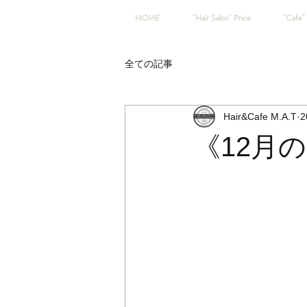
HOME
"Hair Salon" Price
"Cafe" 
全ての記事
Hair&Cafe M.A.T
2
《12月