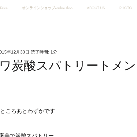
Price
オンラインショップ/online shop
ABOUT US
PHOTO
015年12月30日
読了時間: 1分
ワ炭酸スパトリートメン
るところあとわずかです
褒美で炭酸スパトリー