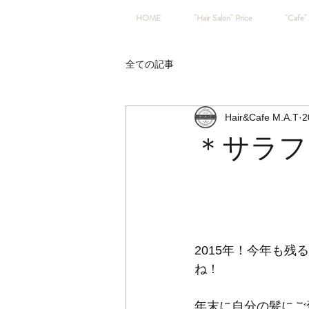
HOME
"Hair Salon" Price
"Cafe" 
全ての記事
Hair&Cafe M.A.T
2
＊サラフ
2015年！今年も残
ね！ 
年末に自分の髪にご