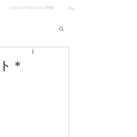
CONTACT/BOOKING/予約
Blog
ト＊