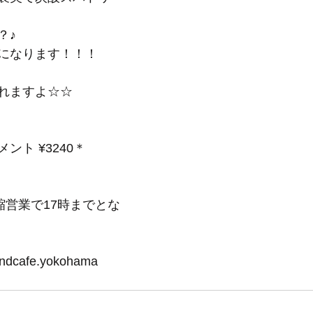
♪ 
になります！！！
れますよ☆☆ 
ト ¥3240＊ 
 
短縮営業で17時までとな
randcafe.yokohama