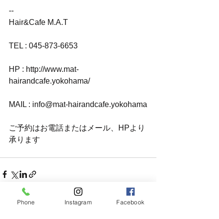
-- 
Hair&Cafe M.A.T
TEL : 045-873-6653
HP : http://www.mat-
hairandcafe.yokohama/
MAIL : info@mat-hairandcafe.yokohama
ご予約はお電話またはメール、HPより
承ります
Phone
Instagram
Facebook