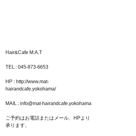
Hair&Cafe M.A.T
TEL : 045-873-6653
HP : http://www.mat-
hairandcafe.yokohama/
MAIL : info@mat-hairandcafe.yokohama
ご予約はお電話またはメール、HPより
承ります。