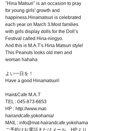
"Hina Matsuri" is an occasion to pray 
for young girls’ growth and 
happiness.Hinamatsuri is celebrated 
each year on March 3.Most families 
with girls display dolls for the Doll’s 
Festival called Hina-ningyo.
And this is M.A.T's Hina Matsuri style!
This Peanuts looks old men and 
woman hahaha
よい一日を！
Have a good Hinamatsuri!
Hair&Cafe M.A.T
TEL : 045-873-6653
HP : http://www.mat-
hairandcafe.yokohama/
MAIL : info@mat-hairandcafe.yokohama
ご予約はお電話またはメール、HPより