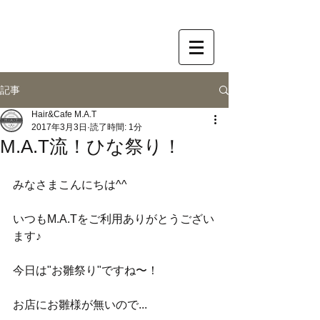
記事
Hair&Cafe M.A.T
2017年3月3日
読了時間: 1分
M.A.T流！ひな祭り！
みなさまこんにちは^^
いつもM.A.Tをご利用ありがとうござい
ます♪
今日は"お雛祭り"ですね〜！
お店にお雛様が無いので...