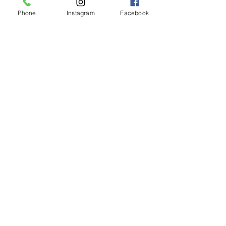
Phone
Instagram
Facebook
コメント
コメントを追加…
＼お休みのお知らせです
＼5月、６月の
／
知らせです／