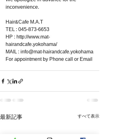
inconvenience.
Hair&Cafe M.A.T
TEL : 045-873-6653
HP : http://www.mat-
hairandcafe.yokohama/
MAIL : info@mat-hairandcafe.yokohama
For appointment by Phone call or Email
すべて表示
最新記事