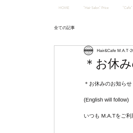
HOME
"Hair Salon" Price
"Cafe" 
全ての記事
Hair&Cafe M.A.T
2
＊お休みのお
＊お休みのお知らせ
(English will follow)
いつも M.A.Tを
.