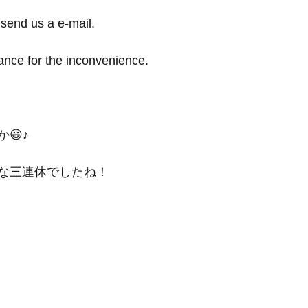
send us a e-mail.
ance for the inconvenience.
😀♪
な三連休でしたね！