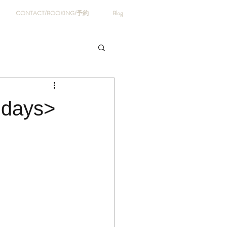
CONTACT/BOOKING/予約
Blog
days>