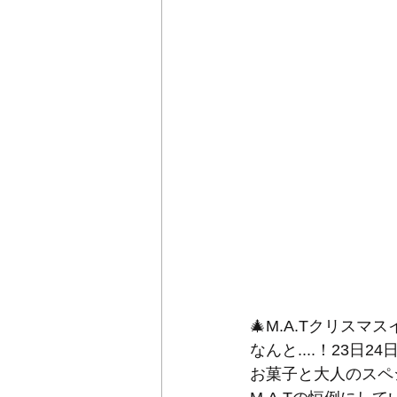
🎄M.A.Tクリスマス
なんと....！23
お菓子と大人のスペ