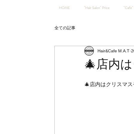
HOME
"Hair Salon" Price
"Cafe" 
全ての記事
Hair&Cafe M.A.T
2
🎄店内
🎄店内はクリスマス