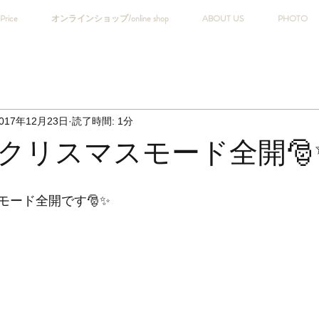
Price
オンラインショップ/online shop
ABOUT US
PHOTO
017年12月23日
読了時間: 1分
はクリスマスモード全開🎅
モード全開です🎅✨