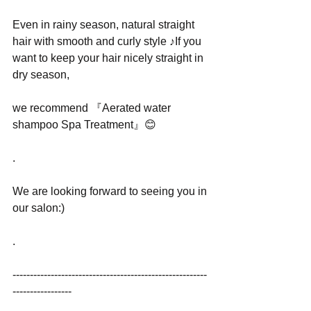
Even in rainy season, natural straight 
hair with smooth and curly style ♪If you 
want to keep your hair nicely straight in 
dry season, 
we recommend 『Aerated water 
shampoo Spa Treatment』😊
.
We are looking forward to seeing you in 
our salon:)
.
--------------------------------------------------------
-----------------