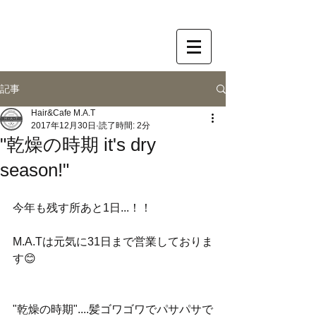
記事
Hair&Cafe M.A.T
2017年12月30日
読了時間: 2分
"乾燥の時期 it's dry
season!"
今年も残す所あと1日...！！
M.A.Tは元気に31日まで営業しておりま
す😊
"乾燥の時期"....髪ゴワゴワでパサパサで