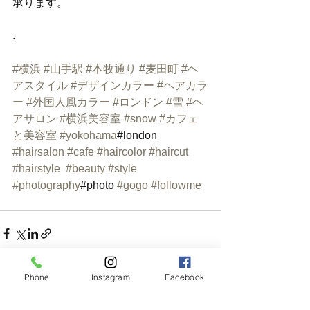
承ります。
.
#横浜
#山手駅
#本牧通り
#麦田町
#ヘ
アスタイル
#デザインカラー
#ヘアカラ
ー
#外国人風カラー
#ロンドン
#雪
#ヘ
アサロン
#横浜美容室
#snow
#カフェ
と美容室
#yokohama
#london 
#hairsalon
#cafe
#haircolor
#haircut
#hairstyle
#beauty
#style
#photography
#photo 
#gogo
#followme
Phone
Instagram
Facebook