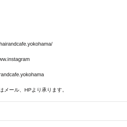
-hairandcafe.yokohama/
www.instagram
irandcafe.yokohama
はメール、HPより承ります。