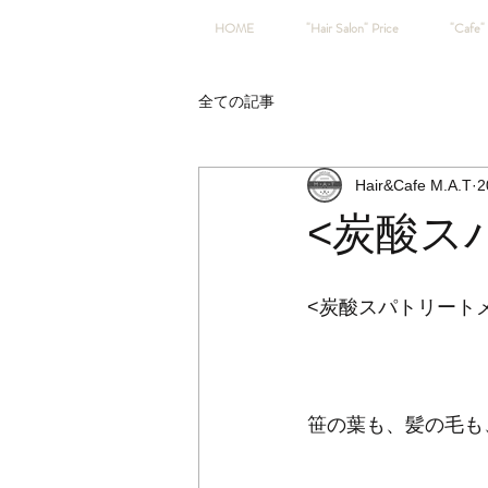
HOME
"Hair Salon" Price
"Cafe" 
全ての記事
Hair&Cafe M.A.T
2
<炭酸ス
<炭酸スパトリート
笹の葉も、髪の毛も、