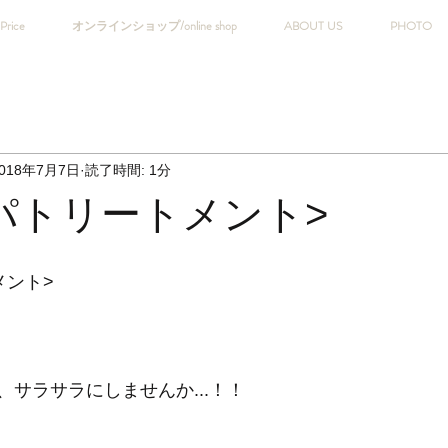
Price
オンラインショップ/online shop
ABOUT US
PHOTO
018年7月7日
読了時間: 1分
パトリートメント>
メント>
サラサラにしませんか...！！