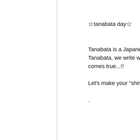
☆tanabata day☆
Tanabata is a Japane
Tanabata, we write wi
comes true...!!
Let's make your "shi
.