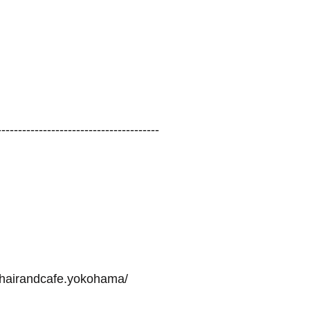
---------------------------------------
-hairandcafe.yokohama/