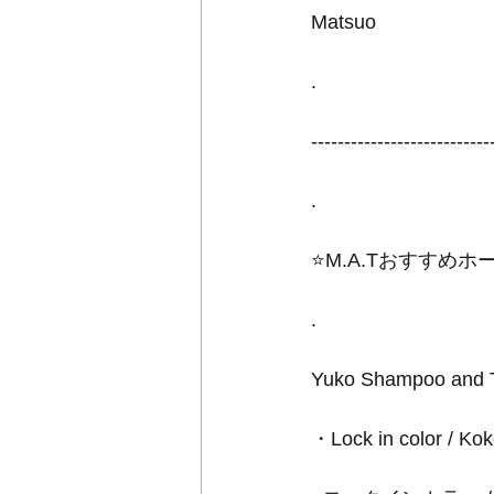
Matsuo
.
---------------------------
.
⭐️M.A.Tおすすめホ
.
Yuko Shampoo and 
・Lock in color / 