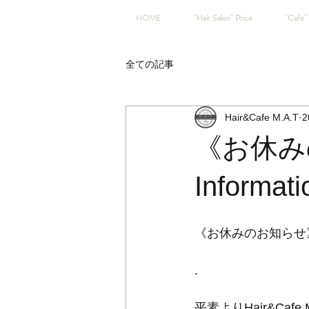
HOME
"Hair Salon" Price
"Cafe" 
全ての記事
Hair&Cafe M.A.T
2
《お休みの
Informati
《お休みのお知らせ》-Holi
.
平素よりHair&Ca