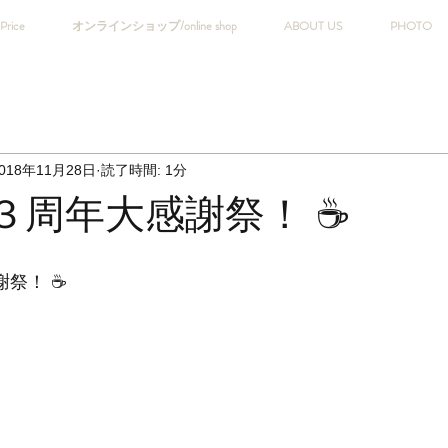
Price
オンラインショップ/online shop
ABOUT US
PHOTO
018年11月28日
読了時間: 1分
.T３周年大感謝祭！ ☕️
祭！ ☕️ 