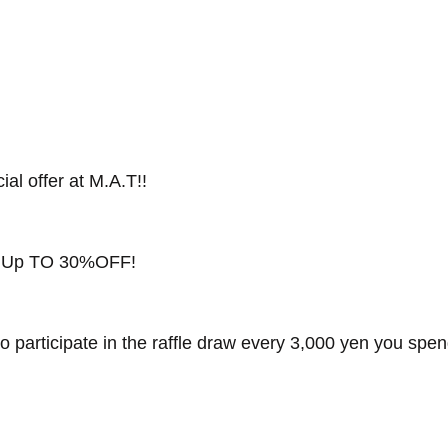
al offer at M.A.T!!
s Up TO 30%OFF!
 participate in the raffle draw every 3,000 yen you spen