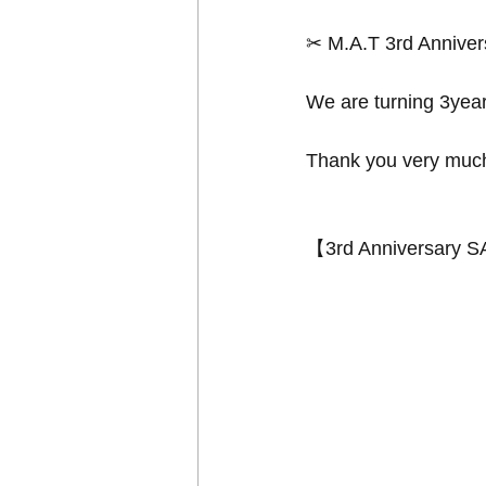
✂︎ M.A.T 3rd Anniver
We are turning 3yea
Thank you very much
【3rd Anniversary