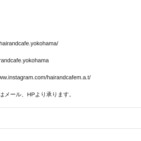
-hairandcafe.yokohama/
irandcafe.yokohama
www.instagram.com/hairandcafem.a.t/
はメール、HPより承ります。