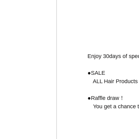
Enjoy 30days of speci
●SALE
　ALL Hair Product
●Raffle draw！
　You get a chance to