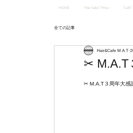
HOME
"Hair Salon" Price
"Cafe" 
全ての記事
Hair&Cafe M.A.T
2
✂︎ M.A
✂︎ M.A.T３周年大感謝