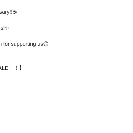
sary!!☕️
rs!✨
 for supporting us😊
 SALE！！】