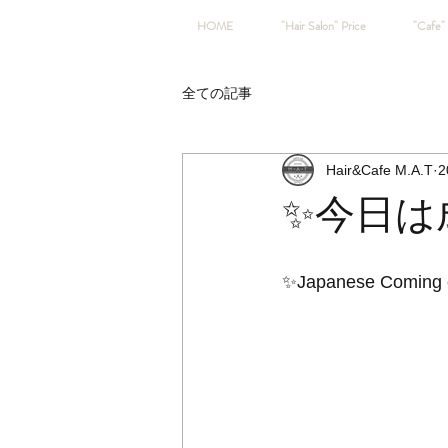
HOME
"Hair Salon" Price
"Cafe" 
全ての記事
Hair&Cafe M.A.T
2
✨今日は
✨Japanese Coming 