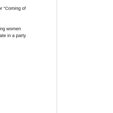
or “Coming of 
ting women 
ate in a party 