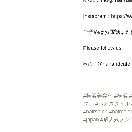
MAIL : info@mat-ha
Instagram : https://
ご予約はお電話また
Please follow us
✂︎👉 "@hairandcafem
#横浜美容室
#横浜
フェ
#ヘアスタイル
#hairsalon
#haircolo
#japan
#成人式メン