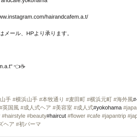
irandcafe.yokohama
www.instagram.com/hairandcafem.a.t/
はメール、HPより承ります。
.a.t" 👈☕️
#山手
#横浜山手
#本牧通り
#麦田町
#横浜元町
#海外風
#英国風
#成人式ヘア
#美容室
#成人式
#yokohama 
#japa
r
#hairstyle
#beauty
#haircut 
#flower
#cafe
#japantrip
#ja
ズヘア
#初パーマ