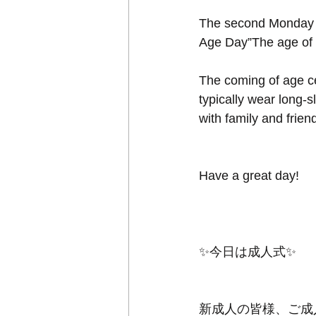
The second Monday is
Age Day”The age of 
The coming of age ce
typically wear long-s
with family and friend
Have a great day!
✨今日は成人式✨
新成人の皆様、ご成