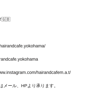
T🇬🇧
-hairandcafe.yokohama/
irandcafe.yokohama
www.instagram.com/hairandcafem.a.t/
はメール、HPより承ります。