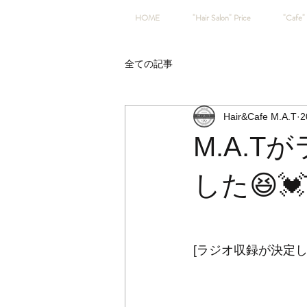
HOME
"Hair Salon" Price
"Cafe" 
全ての記事
Hair&Cafe M.A.T
2
M.A.
した😆💓
[ラジオ収録が決定し