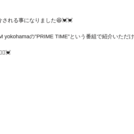
介される事になりました😆💓💓
FM yokohamaの”PRIME TIME”という番組で紹介いただ
️💓