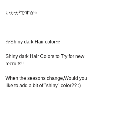
いかがですか♪
☆Shiny dark Hair color☆
Shiny dark Hair Colors to Try for new 
recruits!!
When the seasons change,Would you 
like to add a bit of "shiny" color?? :)