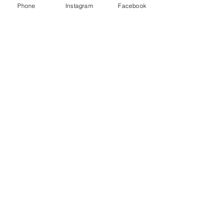
Phone
Instagram
Facebook
hairandcafe.yokohama/
MAIL : info@mat-hairandcafe.yokohama
ご予約はお電話またはメール、HPより
承ります。
Please follow us
✂︎👉 "@hairandcafem.a.t" 👈☕️
すべて表示
最新記事