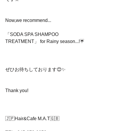
Now,we recommend... 
「SODA SPA SHAMPOO 
TREATMENT」 for Rainy season...!☔️
ぜひお待ちしております😊✨
Thank you!
🇯🇵Hair&Cafe M.A.T🇬🇧