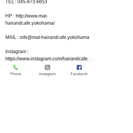
TEL : 045-873-6653
HP : http://www.mat-
hairandcafe.yokohama/
MAIL : info@mat-hairandcafe.yokohama
Instagram : 
https://www.instagram.com/hairandcafe
m.a.t/
Phone
Instagram
Facebook
ご予約はお電話またはメール、HPより
承ります。
Please follow us
✂︎👉 "@hairandcafem.a.t" 👈☕️