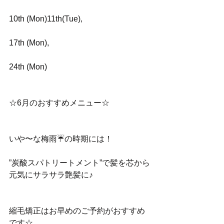
10th (Mon)11th(Tue),
17th (Mon),
24th (Mon)
☆6月のおすすめメニュー☆ 
いや〜な梅雨☔️の時期には！
”炭酸スパトリートメント”で髪を芯から
元気にサラサラ艶髪に♪ 
縮毛矯正はお早めのご予約がおすすめ
です☆ 