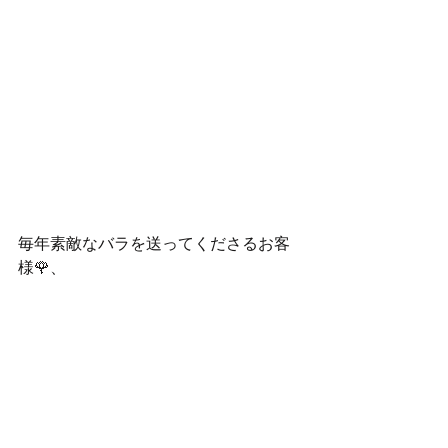
毎年素敵なバラを送ってくださるお客
様🌹、