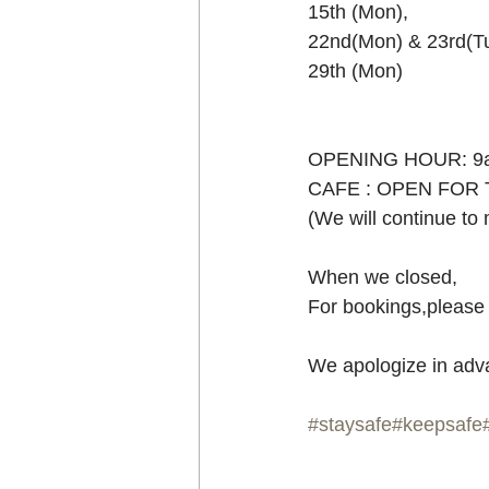
15th (Mon),﻿
22nd(Mon) & 23rd(Tu
29th (Mon)﻿
OPENING HOUR: 9a
CAFE : OPEN FOR 
(We will continue to
When we closed,﻿
For bookings,please 
We apologize in advan
#staysafe
#keepsafe
_________________