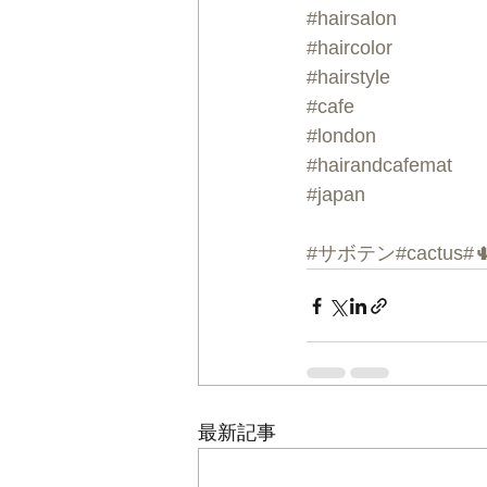
#hairsalon
#haircolor
#hairstyle
#cafe
#london
#hairandcafemat
#japan
#サボテン#
cactus#

最新記事