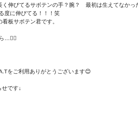
右の長く伸びてるサボテンの手？腕？　最初は生えてなかっ
る度に伸びてる！！！笑﻿
Tの看板サボテン君です。﻿
‍♀️﻿
 M.A.Tをご利用ありがとうございます😊﻿
せです↓﻿