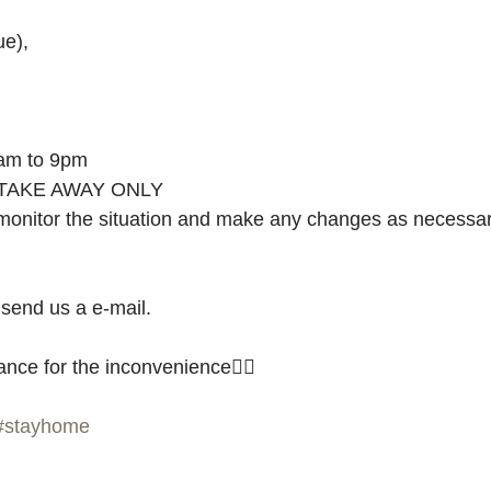
e),﻿
m to 9pm﻿
TAKE AWAY ONLY ﻿
 monitor the situation and make any changes as necessary
send us a e-mail.﻿
ce for the inconvenience🙇‍♂️ ﻿
#stayhome
_________________﻿