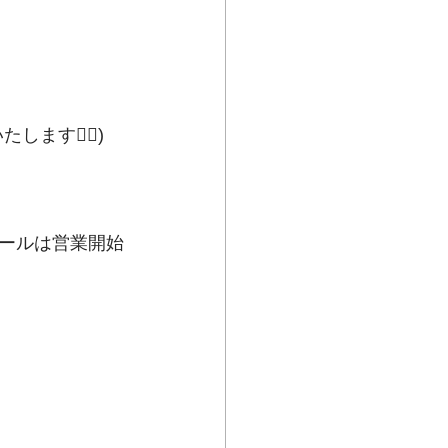
🙇‍♂️)﻿
ールは営業開始