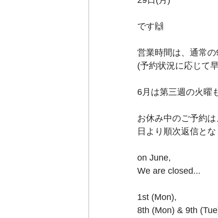
29日(月)﻿
です🙌﻿
営業時間は、通常の9
(予約状況に応じて早
6月は第三週の火曜もお
お休み中のご予約は
日より順次返信とな
on June,﻿
We are closed...﻿
1st (Mon),﻿
8th (Mon) & 9th (Tue)