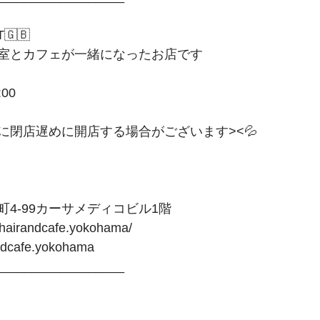
🇬🇧﻿
室とカフェが一緒になったお店です﻿
0 ﻿
閉店遅めに開店する場合がございます><💦﻿
田町4-99カーサメディコビル1階﻿
-hairandcafe.yokohama/﻿
ndcafe.yokohama﻿
_________________﻿