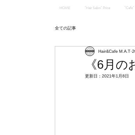
HOME
"Hair Salon" Price
"Cafe" 
全ての記事
Hair&Cafe M.A.T
2
《6月の
更新日：
2021年1月8日