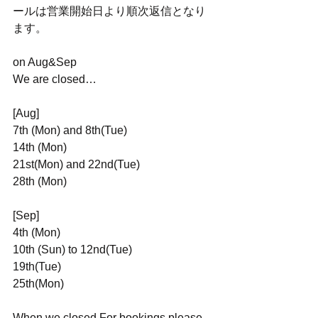
ールは営業開始日より順次返信となり
ます。
on Aug&Sep
We are closed…
[Aug]
7th (Mon) and 8th(Tue) 
14th (Mon)
21st(Mon) and 22nd(Tue) 
28th (Mon) 
[Sep]
4th (Mon)
10th (Sun) to 12nd(Tue) 
19th(Tue) 
25th(Mon)
When we closed,For bookings,please 