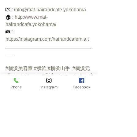
💌 : 
info@mat-hairandcafe.yokohama
🏠 : 
http://www.mat-
hairandcafe.yokohama/
📸 : 
https://instagram.com/hairandcafem.a.t
_______________________________
___
#横浜美容室
#横浜
#横浜山手
#横浜元
町
#ヘアサロン
#横浜ヘアサロン
#イギ
リス
#英国風
#横浜カフェ
Phone
Instagram
Facebook
#yokohama
#hairsalon
#british
#hairandcafemat
#yokohamahairsalon
#goodtime
#instagood
#instalikes
#watermelon
#スイカ