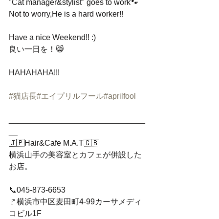
"Cat manager&stylist" goes to work🐾
Not to worry,He is a hard worker!!
Have a nice Weekend!! :) 
良い一日を！😸
HAHAHAHA!!!
#猫店長
#エイプリルフール
#aprilfool
_______________________________
__
🇯🇵Hair&Cafe M.A.T🇬🇧
横浜山手の美容室とカフェが併設した
お店。
📞045-873-6653
🚩横浜市中区麦田町4-99カーサメディ
コビル1F