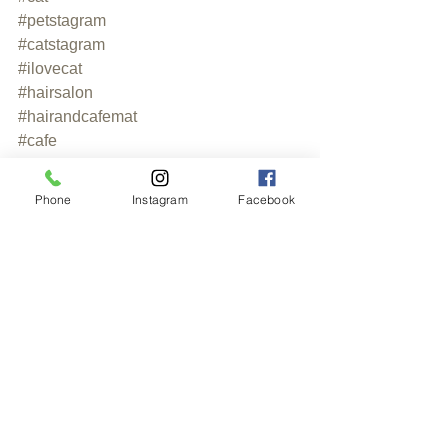
#petstagram
#catstagram
#ilovecat
#hairsalon
#hairandcafemat
#cafe
#고양이
#냥스타그램
Phone
Instagram
Facebook
すべて表示
最新記事