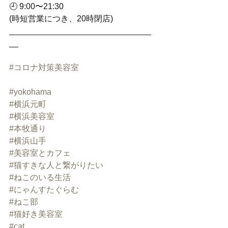
🕘 9:00〜21:30
(時短営業につき、20時閉店)﻿
_______________________________
__
#コロナ対策美容室
#yokohama
#横浜元町
#横浜美容室
#本牧通り
#横浜山手
#美容室とカフェ
#猫すきな人と繋がりたい
#ねこのいる生活
#にゃんすたぐらむ
#ねこ部
#猫好き美容室
#cat