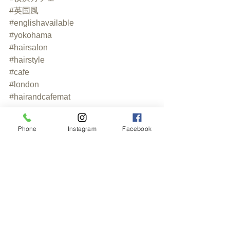
#英国風
#englishavailable
#yokohama
#hairsalon
#hairstyle
#cafe
#london
#hairandcafemat
#七夕
#七夕飾り
#🎋
#tanabata
Phone
Instagram
Facebook
#Mussaenda
#FlagBushPlant
すべて表示
最新記事