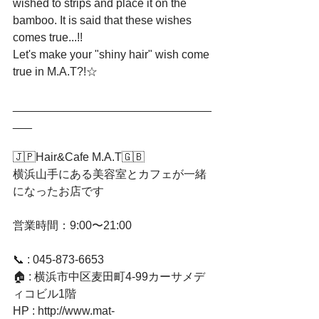
wished to strips and place it on the 
bamboo. It is said that these wishes 
comes true...!!﻿
Let's make your "shiny hair" wish come 
true in M.A.T?!☆﻿
_______________________________
___﻿
🇯🇵Hair&Cafe M.A.T🇬🇧﻿
横浜山手にある美容室とカフェが一緒
になったお店です﻿
営業時間：9:00〜21:00 ﻿
📞 : 045-873-6653﻿
🏠 : 横浜市中区麦田町4-99カーサメデ
ィコビル1階﻿
HP : http://www.mat-