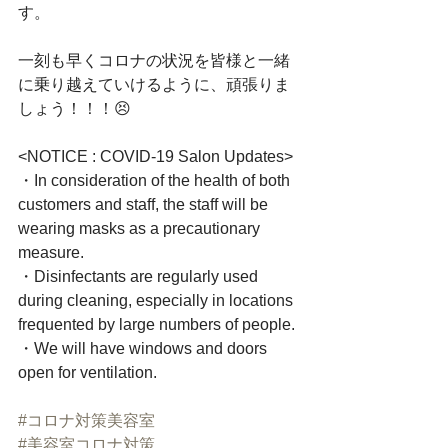
す。　﻿
一刻も早くコロナの状況を皆様と一緒
に乗り越えていけるように、頑張りま
しょう！！！😣﻿
<NOTICE : COVID-19 Salon Updates>﻿
・In consideration of the health of both 
customers and staff, the staff will be 
wearing masks as a precautionary 
measure.﻿
・Disinfectants are regularly used 
during cleaning, especially in locations 
frequented by large numbers of people.﻿
・We will have windows and doors 
open for ventilation.﻿
#コロナ対策美容室
#美容室コロナ対策