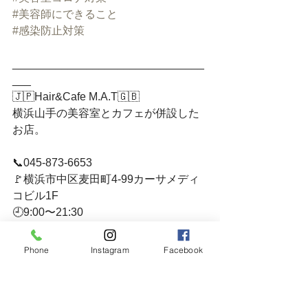
#美容師にできること
#感染防止対策
_______________________________
___﻿
🇯🇵Hair&Cafe M.A.T🇬🇧﻿
横浜山手の美容室とカフェが併設した
お店。﻿
📞045-873-6653﻿
🚩横浜市中区麦田町4-99カーサメディ
コビル1F﻿
🕘9:00〜21:30﻿
💌 : info@mat-hairandcafe.yokohama﻿
HP : http://www.mat-
Phone
Instagram
Facebook
hairandcafe.yokohama/﻿
insta:https://www.instagram.com/hairan
dcafem.a.t/﻿