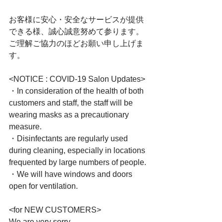
お客様に安心・安全なサービスが提供
できる様、誠心誠意努めて参ります。 
ご理解ご協力のほどお願い申し上げま
す。　﻿
<NOTICE : COVID-19 Salon Updates>﻿
・In consideration of the health of both 
customers and staff, the staff will be 
wearing masks as a precautionary 
measure.﻿
・Disinfectants are regularly used 
during cleaning, especially in locations 
frequented by large numbers of people.﻿
・We will have windows and doors 
open for ventilation.﻿
<for NEW CUSTOMERS>﻿
We are very sorry….﻿