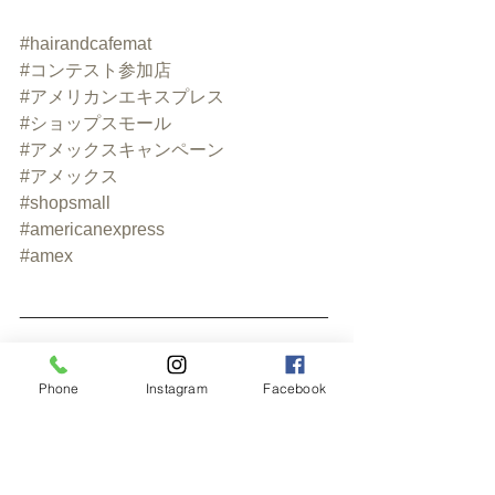
#hairandcafemat
#コンテスト参加店
#アメリカンエキスプレス
#ショップスモール
#アメックスキャンペーン
#アメックス
#shopsmall
#americanexpress
#amex
_______________________________
___﻿
🇯🇵Hair&Cafe M.A.T🇬🇧﻿
横浜山手の美容室とカフェが併設した
Phone
Instagram
Facebook
お店。﻿
📞045-873-6653﻿
🚩横浜市中区麦田町4-99カーサメディ