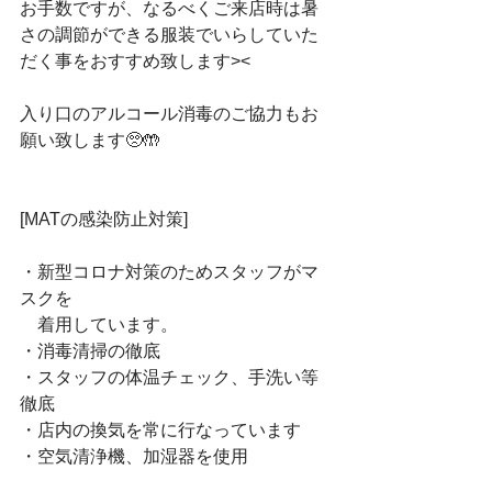
お手数ですが、なるべくご来店時は暑
さの調節ができる服装でいらしていた
だく事をおすすめ致します><﻿
入り口のアルコール消毒のご協力もお
願い致します🥺🤲﻿
[MATの感染防止対策]﻿
・新型コロナ対策のためスタッフがマ
スクを﻿
　着用しています。﻿
・消毒清掃の徹底﻿
・スタッフの体温チェック、手洗い等
徹底﻿
・店内の換気を常に行なっています﻿
・空気清浄機、加湿器を使用﻿