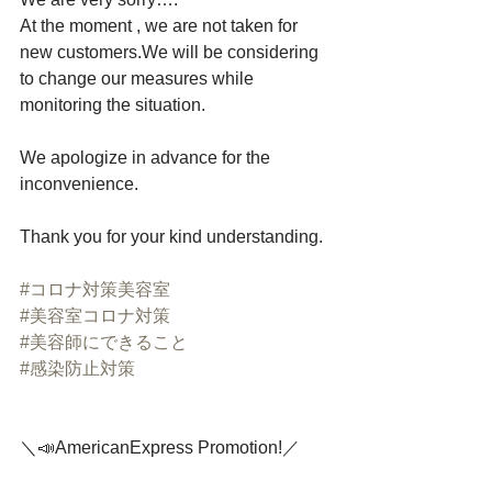
At the moment , we are not taken for 
new customers.We will be considering 
to change our measures while 
monitoring the situation.﻿
We apologize in advance for the 
inconvenience.﻿
Thank you for your kind understanding.﻿
#コロナ対策美容室
#美容室コロナ対策
#美容師にできること
#感染防止対策
＼📣AmericanExpress Promotion!／﻿