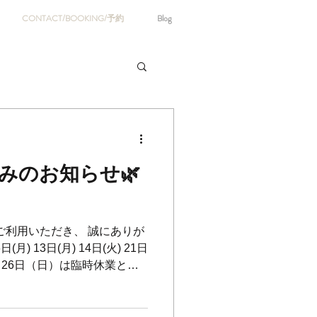
CONTACT/BOOKING/予約
Blog
みのお知らせ🌿
A.T をご利用いただき、 誠にありが
月) 13日(月) 14日(火) 21日
🙇‍♂️7月26日（日）は臨時休業とさ
をおかけいたしますが、何卒
月】 3日(月) 4日(火) 10日
31日(月) ⁡ 📢 New Arrival ⁡