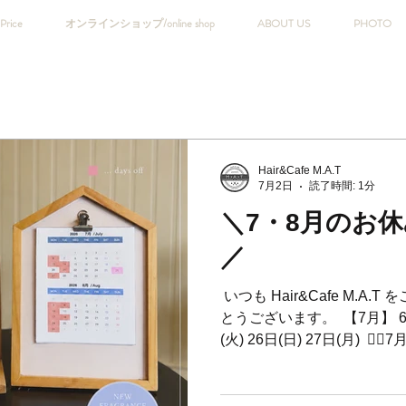
Price
オンラインショップ/online shop
ABOUT US
PHOTO
Hair&Cafe M.A.T
7月2日
読了時間: 1分
＼7・8月のお休
／
⁡ いつも Hair&Cafe M.
とうございます。 ⁡ 【7月】 6日(
(火) 26日(日) 27日(月) ⁡ 
せていただきます。 ご不便
よろしくお願い致します。 ⁡ 【8
(月) 17日(月) 18日(火) 24日(月) 