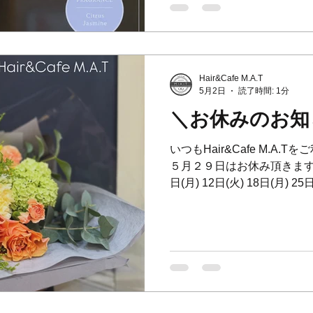
N. POLISH OIL Citrus J
とジャスミンの上品さが重な
りの新しいポリッシュオイルが
際はぜひ香りもお試しください✨ ⁡ ⸻
Hair&Cafe M.A.T
13, 14, 21, 26,27 ⁡ August 3, 
5月2日
読了時間: 1分
Arrival N. Polish Oil – Citrus
＼お休みのお知
いつもHair&Cafe M.A
５月２９日はお休み頂きます💦 ⁡
日(月) 12日(火) 18日(月) 25
1日(月) 8日(月) 15日(月) 〜18
15日(月) 〜18日(木)はお休
かけして大変申し訳ございません。 ⁡
May] We are closed... 4th,11th
June] 1st,8th,15th to 18th,22
＊＊＊＊＊＊＊＊＊＊＊＊＊ 
ください✨✨ ⁡ ____________