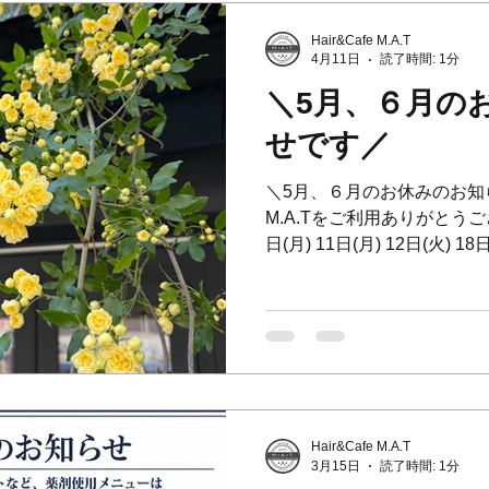
🇯🇵Hair&Cafe M.A.
設したお店。 ⁡ 📞045-873-66
Hair&Cafe M.A.T
4月11日
読了時間: 1分
＼5月、６月の
せです／
＼5月、６月のお休みのお知らせで
M.A.Tをご利用ありがとうござ
日(月) 11日(月) 12日(火) 18
1日(月) 8日(月) 15日(月) 〜18
15日(月) 〜18日(木)はお休
かけして大変申し訳ございません。 ⁡
May] We are closed... 4th,11t
1st,8th,15th to 18th,22nd,29
＊＊＊＊＊＊＊＊＊＊＊ ⁡ 
スロットルでーす✌️✨ ⁡ ＊
Hair&Cafe M.A.T
_______________________
3月15日
読了時間: 1分
M.A.T🇬🇧 横浜山手の