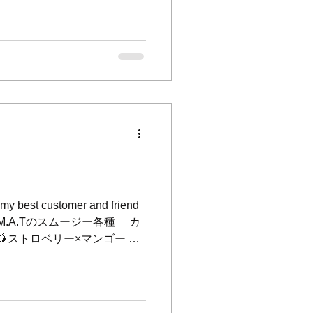
くんバッグ、嬉しい事にご好評
まだ在庫あります👐 ⁡ お弁当
グやちょっとしたお出かけや
ます〜♪✌️ ⁡ 是非〜🫶😻
🐾
************** M.A.Tオリジナルバッグ
************************ ⁡ ⁡ 🐾猫の
ゃんこたちが幸せになりますよ
く、困ってる動物みーんなが
⁡ 当店はワンコもニャンコも
pan cat dayyyy😻
 my best customer and friend
 M.A.Tのスムージー各種 カ
アボカド×マンゴー ☕️🍌コー
____________________
T🇬🇧 横浜山手の美容室とカフェが併
653 🚩横浜市中区麦田町4-99カ