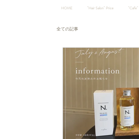
HOME
"Hair Salon" Price
"Cafe" 
全ての記事