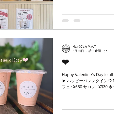
るかもしれません🐾 トム
いただき 追加で作りました✌️
が入るサイズでランチバッ
ペットのお散歩バッグにも活躍し
みにゃさまおまちしてます〜
**************************
¥750 (inc tax) ⁡ ****************
日🐾 世界中の困ってるに
Hair&Cafe M.A.T
うに✨ にゃんこだけじゃな
2月14日
読了時間: 1分
幸せになりますように！✨✨ 
❤️
オールウェルカムなお店です🙌 Ja
Happy Valentine’s Day to all
💓 ハッピーバレンタイン💘
フェ : ¥650 サロン : ¥330 🍓🥭ストロベリー×マンゴー 🍓
🍌ストロベリー×バナナ 🥑
ヒー×バナナ ______________
🇯🇵Hair&Cafe M.A.
設したお店。 📞045-873-6