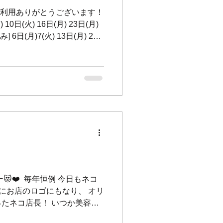
nfo@mat-hairandcafe.yoko
Tをご利用ありがとうございます！
) 10日(火) 16日(月) 23日(月)
み] 6日(月)7(火) 13日(月) 20
⁡ ⁡ 3月29日は日曜日ですがお休みい
して大変申し訳ございませ
＊＊＊＊＊ 4月より一部メニュー
な基準を設けさせていただき
せ致します。 ⁡ 施術の際の実
慮させていただき設定をさせ
理解ご了承頂けますと幸いでご
＊＊＊＊＊ ⁡ 花粉＆UV対策に
ンスUVスプレー」 ⁡ アンチ
粉やウイルス、PM2.5やタ
汚染物質から髪と肌を保護し
❤️ ⁡ 毎年恒例 今日もネコ
ンも豊富なので男性にもおすす
いにお店のロゴにもなり、 オリ
たネコ店長！ いつか美容室
カフェではちゅーるが出てく