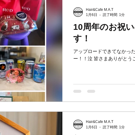
Hair&Cafe M.A.T
1月6日
読了時間: 1分
10周年のお祝
す！
アップロードできてなかっ
ー！！泣 皆さまありがとう
Hair&Cafe M.A.T
1月6日
読了時間: 1分