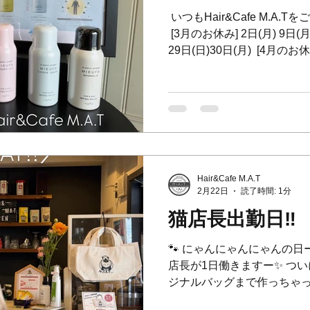
ビル1F 🕘 9:00〜21:00 💌 : i
⁡ いつもHair&Cafe M.A.
⁡ [3月のお休み] 2日(月) 9日(月
29日(日)30日(月) ⁡ [4月のお休
日(月)21日(火) 27日(月) 
ただきます ご不便をおかけ
ん。 ⁡ ⁡ ＊＊＊＊＊＊＊＊
のロング料金の規定に明確
ます ⁡ 詳細はまた後日お知ら
際にかかるお時間などを考
ていただきます。 ⁡ 何卒ご
Hair&Cafe M.A.T
ざいます ⁡ ＊＊＊＊＊＊＊＊
2月22日
読了時間: 1分
おすすめ 「ミーファ フレグラ
猫店長出勤日‼︎
ポリューション成分配合。 花
バコの煙など あらゆる大気
🐾 にゃんにゃんにゃんの日ー
ます ⁡ 香りのバリエーショ
店長が1日働きますー✨ つ
め
ジナルバッグまで作っちゃっ
がトリミングサロンになり 