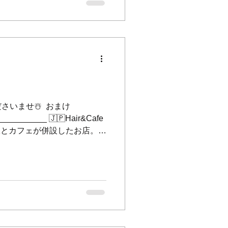
1:00 💌 : info@mat-
ttp://www.mat-
airandcafem.a.t/
_____________ #バレンタイ
いませ☃️ ⁡ おまけ
__________ 🇯🇵Hair&Cafe
容室とカフェが併設したお店。 ⁡
浜市中区麦田町4-99カーサメディコ
info@mat-
ttp://www.mat-
dcafem.a.t
_____________ ⁡ #横浜美容室
町 #雪