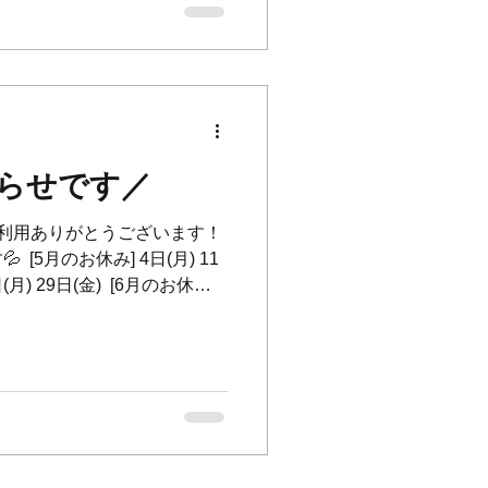
asmine 🍋🤍 ⁡ シトラスの爽やかさ
った、 心地よくやさしい香
入荷しました。 ⁡ ご来店の
 ⁡ Days Off ⁡ July 6,
4,10, 17, 18, 24, 31 ⁡ ✨ New
 Jasmine ⁡ We look forw
らせです／
.Tをご利用ありがとうございます！
 [5月のお休み] 4日(月) 11
日(月) 29日(金) ⁡ [6月のお休み]
日(木) 22日(月) 29日(月) ⁡ 6月
みいただきます🙇‍♂️ ご不便をお
 We closed on… [on
,12th,18th,25th,29th ⁡ [on
nd,29th ⁡ Have a good day!!✨ ⁡
⁡ 皆様素敵なGWをお過ごし
_____________________