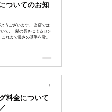
金についてのお知
とうございます。 当店では
いて、 髪の長さによるロン
 これまで長さの基準を曖昧
様により分かりやすくご案内
いたしました。 【対象メニ
/ トリートメント ＊リタッチ(根
しません また、当日にカット
後の長さで設定させていただ
トップバストから下 ＋
 ＋¥2,200〜 今後もより良い技
よう努めてまいります。 ご
いたします。
グ料金について
__________ 🇯🇵Hair&Cafe
美容室とカフェが併設したお店。
／
浜市中区麦田町4-99カーサメディコ