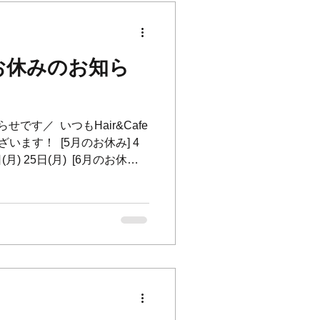
T🇬🇧 横浜山手の美容室とカフェが併
53
お休みのお知ら
す／ ⁡ いつもHair&Cafe
います！ ⁡ [5月のお休み] 4
日(月) 25日(月) ⁡ [6月のお休み]
日(木) 22日(月) 29日(月) ⁡ 5月
みいただきます🙇‍♂️ ご不便をお
 We closed on… [on
h,12th,18th,25th ⁡ [on June]
th ⁡ Have a good day!!✨ ⁡ ＊＊
今年もモッコウバラが 全開フル
＊＊＊＊＊＊＊＊＊＊＊＊ ⁡
__________ 🇯🇵Hair&Cafe
美容室とカフェが併設したお店。