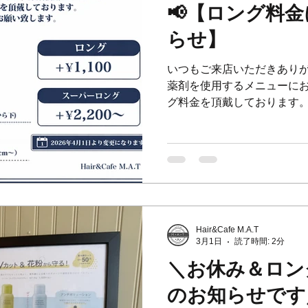
📢【ロング料
らせ】
いつもご来店いただきありが
薬剤を使用するメニューにお
グ料金を頂戴しております。
にしておりましたが、お客
できるよう料金基準を明確に
ュー】 カラー / 縮毛矯正 
元のみ)の場合は料金は発生
も含まれる場合は、カット
きます。 【ロング料金】 
¥1,100 ロング以降10㎝〜
Hair&Cafe M.A.T
術とサービスをご提供できる
3月1日
読了時間: 2分
理解のほどよろしくお願い
＼お休み＆ロン
_______________________
M.A.T🇬🇧 横浜山手の
のお知らせです
📞045-873-6653 🚩横