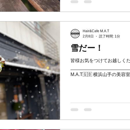
ーサメディコビル1F 🕒 : 9:00〜2
hairandcafe.yokohama 🏠 : h
hairandcafe.yokohama/ 📸 :
https://www.instagram.com/h
Hair&Cafe M.A.T
_____________________
2月8日
読了時間: 1分
ン #バレンタイ
雪だー！
皆様お気をつけてお越しくださ
_______________________
M.A.T🇬🇧 横浜山手の美
📞045-873-6653 🚩横
ビル1F 🕘 9:00〜21:00 ⁡ 💌 : 
hairandcafe.yokohama 🏠 : h
hairandcafe.yokohama/ 📸 :
https://instagram.com/hairan
_____________________
#山手駅 #横浜カフェ #横浜元