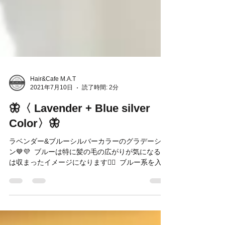
Hair&Cafe M.A.T
2021年7月10日
読了時間: 2分
🦋〈 Lavender + Blue silver
Color〉🦋
ラベンダー&ブルーシルバーカラーのグラデーショ
ン💙💜 ⁡ ブルーは特に髪の毛の広がりが気になる方
は収まったイメージになります💁‍♀️ ⁡ ブルー系を入れ
ると黒っぽく見せることができデザイン性がある
ので暗髪としても今すごく人気です🧚 ⁡...