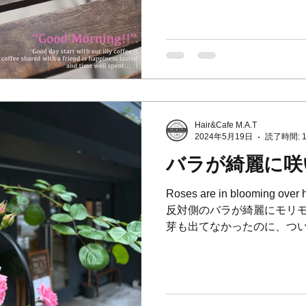
Hair&Cafe M.A.T
2024年5月19日
読了時間: 
バラが綺麗に咲
Roses are in blooming o
反対側のバラが綺麗にモリモ
芽も出てなかったのに、つ
に💕私には特別で大切なバラなの