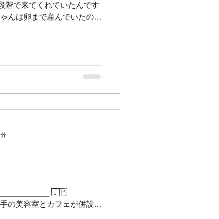
早い段階で来てくれていたんです
メちゃんは卵まで産んでいたの
まったんです🥺🥺🥺 ⁡ 社長
1分
___________ 🇯🇵
🇧 横浜山手の美容室とカフェが併設し