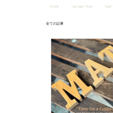
HOME
"Hair Salon" Price
"Cafe" 
全ての記事