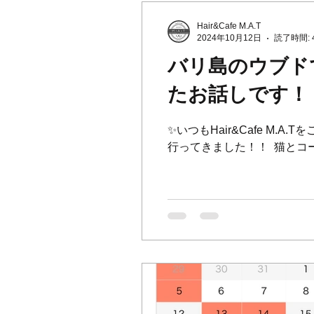
Hair&Cafe M.A.T
2024年10月12日
読了時間: 
バリ島のウブド
たお話しです！！
✨いつもHair&Cafe M
行ってきました！！ ⁡ 猫とコ