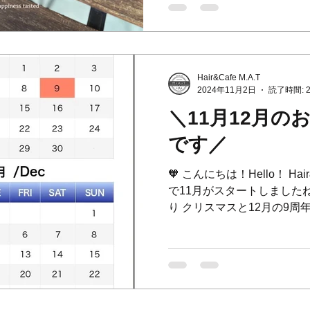
Hair&Cafe M.A.T
2024年11月2日
読了時間: 
＼11月12月の
です／
🧡 こんにちは！Hello！ Hair
で11月がスタートしました
り クリスマスと12月の9周
ウィンはお店にお菓子をも
がいっぱいいました🥰🫶昔に.