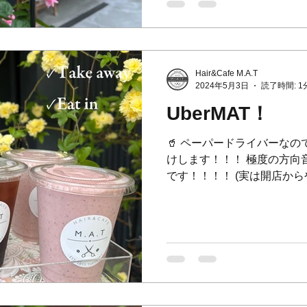
Hair&Cafe M.A.T
2024年5月3日
読了時間: 1
UberMAT！
🥤 ペーパードライバーなの
けします！！！ 極度の方向
です！！！！ (実は開店から
の外の席はお花とツバメち
ー！！！✨✨✨ ☎️045-873-