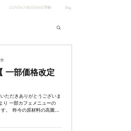
CONTACT/BOOKING/予約
Blog
2分
 【 一部価格改定
をご利用いただきありがとうございま
日より 一部カフェメニューの
。 ⁡ 昨今の原材料の高騰に
格のまま商品の品質を維持す
た。...