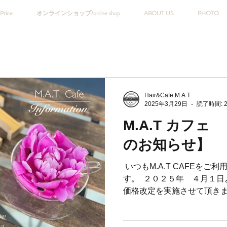
Price
オンラインショップ/online shop
ABOUT US
PHOTO
Hair&Cafe M.A.T
2025年3月29日
読了時間: 
M.A.T カフェ
のお知らせ】
⁡ いつもM.A.T CAFE
す。 ⁡ ２０２５年 ４月１
価格改定を実施させて頂きます
伴いまして、 これまでの価
ることが 困難な状況となりまし