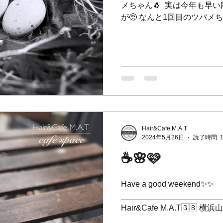
メちゃん🐧 ⁡ 実は今年も
が🥺 なんと1回目のツバ
に… ⁡ カラスに巣を壊されてし
も私も悲しくて…💔 ⁡...
Hair&Cafe M.A.T
2024年5月26日
読了時間: 
☕️🌸🩷
Have a good weekend✨✨ ⁡ ⁡
_______________________
Hair&Cafe M.A.T🇬
たお店。 ⁡ 📞045-873-6653...