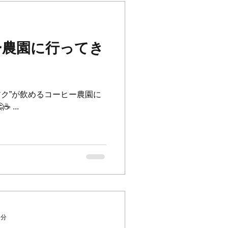
ー農園に行ってき
・ルアク”が飲めるコーヒー農園に
...
2分