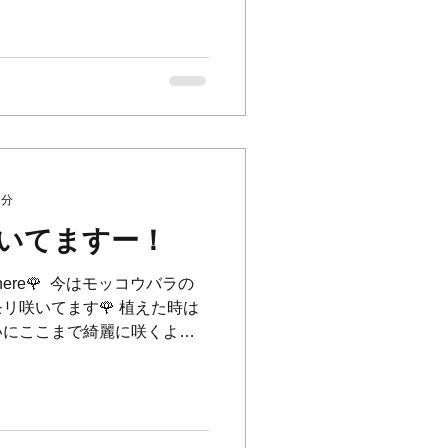
1分
いてますー！
ver here🌹 ⁡ 今はモッコウバラの
リ咲いてます🌹 植えた時は
いにここまで綺麗に咲くよう
で嬉しいかぎり☺️🌹✨ ⁡...