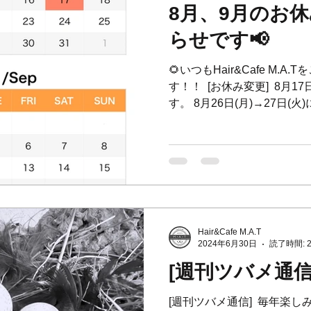
8月、9月のお
らせです📢
🌻いつもHair&Cafe M.
す！！ ⁡ [お休み変更] ⁡ 
す。 8月26日(月)→27日(
9月は16日24日が祝日の
⁡...
Hair&Cafe M.A.T
2024年6月30日
読了時間: 
[週刊ツバメ通信
[週刊ツバメ通信] ⁡ 毎年