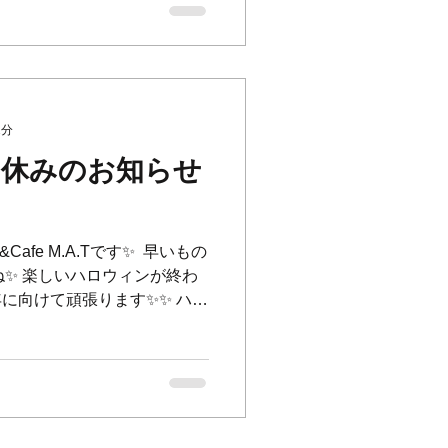
2分
お休みのお知らせ
&Cafe M.A.Tです✨ ⁡ 早いもの
ね✨ 楽しいハロウィンが終わ
年に向けて頑張ります✨✨ ハロ
らいに来てくれた可愛い子達
..