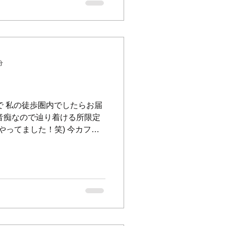
分
で 私の徒歩圏内でしたらお届
音痴なので辿り着ける所限定
やってました！笑) 今カフェ
ゃんがいて最高ですよ
6653 お待ちしてまーす！...