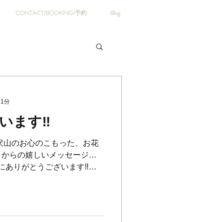
CONTACT/BOOKING/予約
Blog
 1分
ます‼️
なに沢山のお心のこもった、お花
まからの嬉しいメッセージ…
本当にありがとうございます‼️🥹
😭 ⁡ (嬉しくて写真撮る前に
ます...