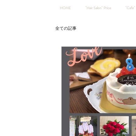
HOME
"Hair Salon" Price
"Cafe" 
全ての記事