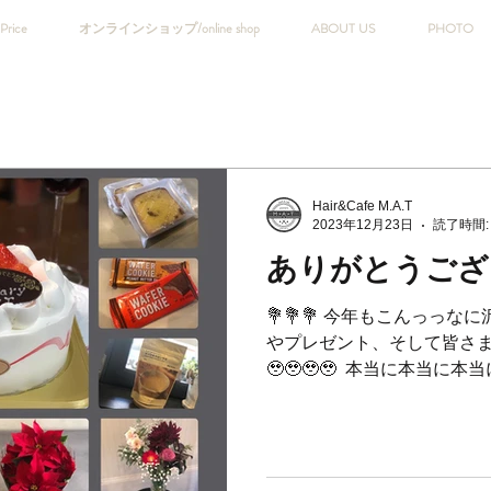
Price
オンラインショップ/online shop
ABOUT US
PHOTO
Hair&Cafe M.A.T
2023年12月23日
読了時間:
ありがとうござい
💐💐💐 今年もこんっっ
やプレゼント、そして皆さ
🥹🥹🥹🥹 ⁡ 本当に本当に
✨✨✨✨ ⁡ 嬉しすぎます。。
食べちゃったプレゼントもあり