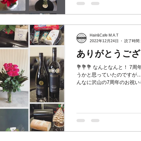
Hair&Cafe M.A.T
2022年12月24日
読了時間:
ありがとうござ
💐💐💐 なんとなんと！ 
うかと思っていたのですが…
んなに沢山の7周年のお祝いを
った、お花やプレゼント、 
ッセージ✨ ⁡ 嬉しすぎます。。🥹