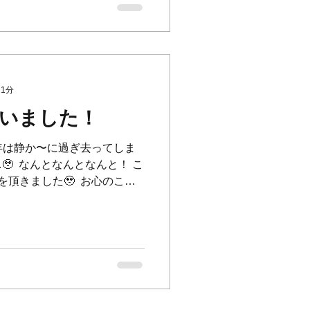
 1分
いました！
7周年は静か〜に過ぎ去ってしま
 ⁡ なんとなんとなんと！ こ
頂きました🥹 ⁡ お心のこも
そして皆さまからの嬉しいメ
 ⁡...