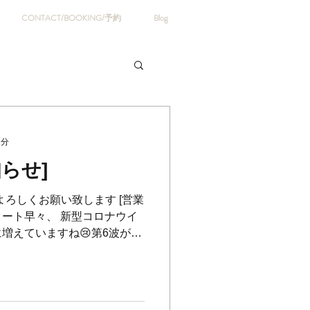
CONTACT/BOOKING/予約
Blog
2分
らせ]
年もよろしくお願い致します [営業
年スタート早々、 新型コロナウイ
増えていますね😢第6波が早
 当店はカフェを併設している