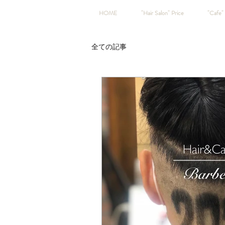
HOME
"Hair Salon" Price
"Cafe" 
全ての記事