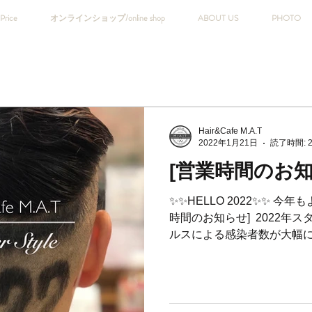
Price
オンラインショップ/online shop
ABOUT US
PHOTO
Hair&Cafe M.A.T
2022年1月21日
読了時間: 
[営業時間のお知
✨✨HELLO 2022✨✨ 今
時間のお知らせ] ⁡ 2022
ルスによる感染者数が大幅に
くおさまる事を願います。 ⁡
事もあり、...