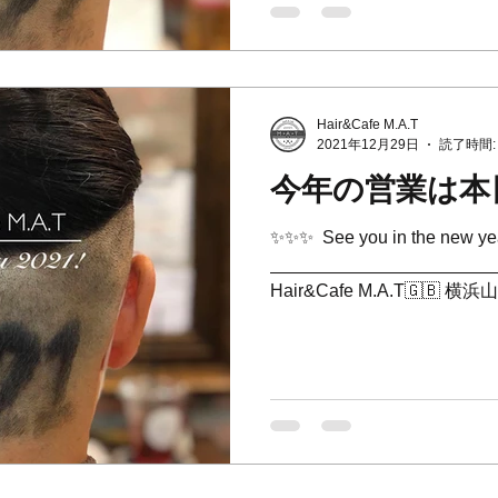
Hair&Cafe M.A.T
2021年12月29日
読了時間:
今年の営業は本
✨✨✨ ⁡ See you in the new y
_______________________
Hair&Cafe M.A.T🇬
たお店。 ⁡ 📞045-873-6653...