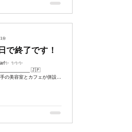
 1分
日で終了です！
ear!✨ ⁡ ✨✨✨
___________ 🇯🇵
🇧 横浜山手の美容室とカフェが併設し