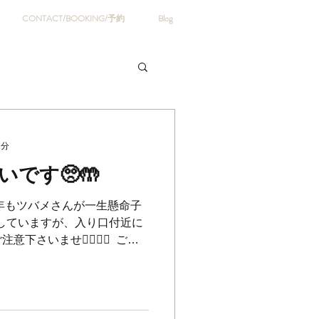
CONTACT/BOOKING/予約
Blog
1分
いです🥺🤲
️ ⁡ 今年もツバメさんが一生懸命子
策はしていますが、入り口付近に
いませ🙇‍♀️🙇‍♂️ ⁡ ご協