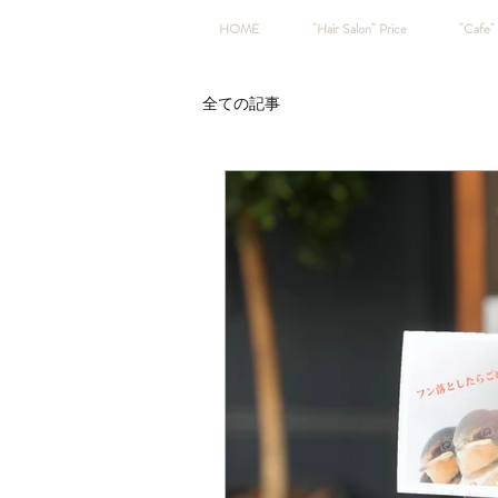
HOME
"Hair Salon" Price
"Cafe" 
全ての記事