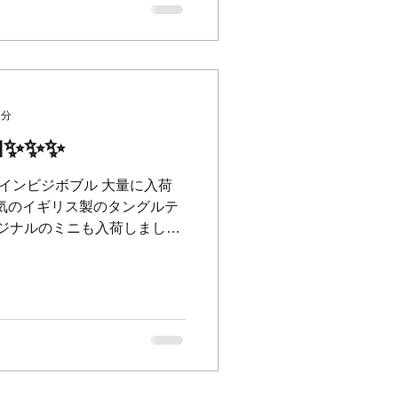
1分
M✨✨✨
インビジボブル 大量に入荷
大人気のイギリス製のタングルテ
オリジナルのミニも入荷しました
️ ⁡ 本当にとかすだけで魔法のよ
おすすめです...