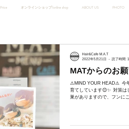
Price
オンラインショップ/online shop
ABOUT US
PHOTO
Hair&Cafe M.A.T
2022年5月21日
読了時間: 
MATからのお願
⚠️MIND YOUR HEAD⚠
育てしています😊✨ ⁡ 対
巣がありますので、フンにご注意下さ
力頂けますと幸いです☘️ ⁡...