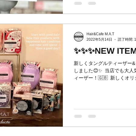
Hair&Cafe M.A.T
2022年5月14日
読了時間: 
✨✨✨NEW ITE
新しくタングルティーザー&
しました😊✨ ⁡ 当店でも
ィーザー！🇬🇧 ⁡ 新しく
🍼 とっても可愛いです🥺❤
うにスッと髪が綺麗になるので