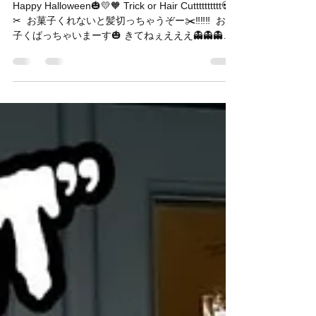
Happy Halloween🎃💛🧡
話、もしくはご来店のお客様のみのご予約とさせ
ていただきます。まだ空きはございますので、お
Happy Halloween🎃💛🧡 Trick or Hair Cutttttttttt💀
待ちしております。 ⁡ ※キャンセル待ちも承ってお
✂︎ ⁡ お菓子くれないと髪切っちゃうぞー✂️‼️‼️‼️ ⁡ お菓
ります。 大変お手数ではございますが、ご希望の
子くばっちゃいまーす🎃 ⁡きてねぇえええ👻👻👻👻
お日にちがございましたら、お電話を頂けますと
👻👻👻👻 お花はハロウィンカラー💛🧡...
幸いです ⁡ おまけ __ ________________