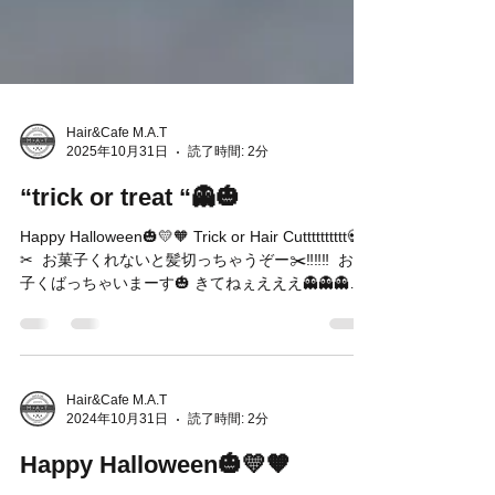
Hair&Cafe M.A.T
2025年10月31日
読了時間: 2分
“trick or treat “👻🎃
Happy Halloween🎃💛🧡 Trick or Hair Cutttttttttt💀
✂︎ ⁡ お菓子くれないと髪切っちゃうぞー✂️‼️‼️‼️ ⁡ お菓
子くばっちゃいまーす🎃 ⁡きてねぇえええ👻👻👻👻
👻👻👻👻 ⁡ ⁡ [Halloween Campaign] We are waiting
“trick or treat “👻🎃 ⁡ ⁡ ⁡ <11月、12月のご予約状況>
例年11月、12月は年末が近くなり、ご予約が取り
にくくなる時期となります💦週末はすでにご予約
が埋まってしまっている日もでてきていますので
Hair&Cafe M.A.T
2024年10月31日
読了時間: 2分
お早目のご予約をおすすめ致します🙇‍♀️💦申し訳ご
ざいません🙇‍♂️ ⁡ ⚠️12月27日、28日、1月4日はお電