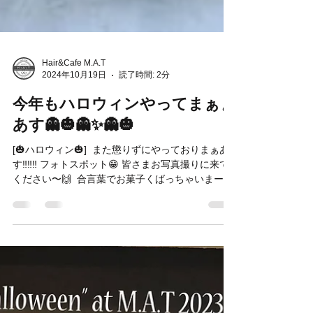
Hair&Cafe M.A.T
2024年10月19日
読了時間: 2分
今年もハロウィンやってまぁぁ
あす👻🎃👻✨👻🎃
[🎃ハロウィン🎃] ⁡ また懲りずにやっておりまぁあ
す‼️‼️‼️ フォトスポット😁 皆さまお写真撮りに来て
ください〜🙌 ⁡ 合言葉でお菓子くばっちゃいまーす
🎃 ⁡ 仮装してなくてもいいから‼️‼️泣泣 トリックオア
トリートって言ってくれればいいからぁぁぁああ
あ‼...