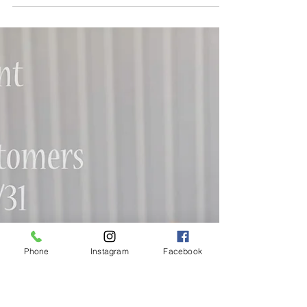
🎃 -Halloween Event- for Salon&Cafe customers👻
🍭 ⁡ 今年も麦田町でハロウィンのお菓子配りはやら
ないそうで😭！ 寂しいから仮装して来てくれた子
にはお菓子配っちゃいます！！👻(数に限りがござ
います😭) ⁡...
Phone
Instagram
Facebook