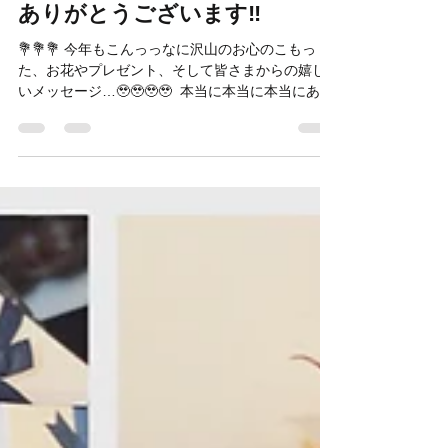
2023年12月23日
読了時間: 1分
ありがとうございます‼️
💐💐💐 今年もこんっっなに沢山のお心のこもっ
た、お花やプレゼント、そして皆さまからの嬉し
いメッセージ…🥹🥹🥹🥹 ⁡ 本当に本当に本当にあり
がとうございます‼️🥹✨✨✨✨ ⁡ 嬉しすぎます。。😭
😭 ⁡ (嬉しくて写真撮る前に食べちゃったプレゼン
トもあります...