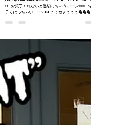
Happy Halloween🎃💛🧡
話、もしくはご来店のお客様のみのご予約とさせ
ていただきます。まだ空きはございますので、お
Happy Halloween🎃💛🧡 Trick or Hair Cutttttttttt💀
待ちしております。 ⁡ ※キャンセル待ちも承ってお
✂︎ ⁡ お菓子くれないと髪切っちゃうぞー✂️‼️‼️‼️ ⁡ お菓
ります。 大変お手数ではございますが、ご希望の
子くばっちゃいまーす🎃 ⁡きてねぇえええ👻👻👻👻
お日にちがございましたら、お電話を頂けますと
👻👻👻👻 お花はハロウィンカラー💛🧡...
幸いです ⁡ おまけ __ ________________