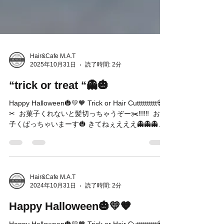
Hair&Cafe M.A.T
2025年10月31日
読了時間: 2分
“trick or treat “👻🎃
Happy Halloween🎃💛🧡 Trick or Hair Cutttttttttt💀
✂︎ ⁡ お菓子くれないと髪切っちゃうぞー✂️‼️‼️‼️ ⁡ お菓
子くばっちゃいまーす🎃 ⁡きてねぇえええ👻👻👻👻
👻👻👻👻 ⁡ ⁡ [Halloween Campaign] We are waiting
“trick or treat “👻🎃 ⁡ ⁡ ⁡ <11月、12月のご予約状況>
例年11月、12月は年末が近くなり、ご予約が取り
にくくなる時期となります💦週末はすでにご予約
が埋まってしまっている日もでてきていますので
Hair&Cafe M.A.T
2024年10月31日
読了時間: 2分
お早目のご予約をおすすめ致します🙇‍♀️💦申し訳ご
ざいません🙇‍♂️ ⁡ ⚠️12月27日、28日、1月4日はお電