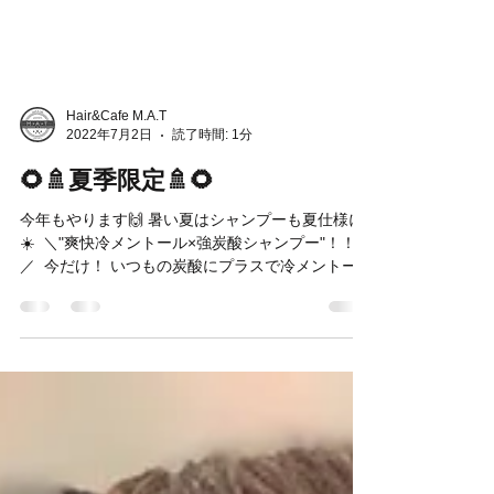
Hair&Cafe M.A.T
2022年7月2日
読了時間: 1分
🌻🚿夏季限定🚿🌻
今年もやります🙌 暑い夏はシャンプーも夏仕様に
☀️ ⁡ ＼"爽快冷メントール×強炭酸シャンプー"！！☃️
／ ⁡ 今だけ！ いつもの炭酸にプラスで冷メントール
感up！！！❄️ ⁡ お値段変わらず＋550円です
🏄‍♂️！！！ ⁡ 暑い日に最高です！！！...